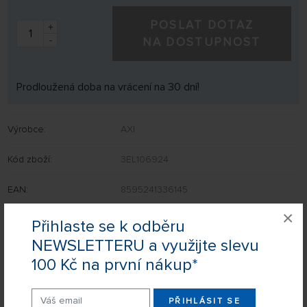
POSLAT DOTAZ
+
-
NA DOSTUPNOST
Prodloužená doba na vrácení na 30 dní!
Výrobce:
AXI
Kód zboží:
3EL106924
EAN:
8595241336145
×
Přihlaste se k odběru
NEWSLETTERU a využijte slevu
Nevíte si rady s výběrem? Nejsou Vám některé parametry jasné?
100 Kč na první nákup*
Napište nám Váš dotaz a my Vás s odpovědí kontaktujeme.
Chcete dostat upozornění ve chvíli, kdy produkt bude k dispozici?
Stačí vyplnit formulář a náš hlídací pes Vám dá vědět.
PŘIHLÁSIT SE