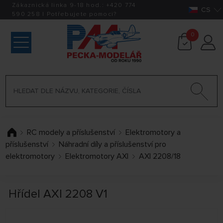
Zákaznická linka 9-18 hod.:
+420
774
CS
590 258
|
Potřebujete pomoci?
0
RC modely a příslušenství
Elektromotory a
příslušenství
Náhradní díly a příslušenství pro
elektromotory
Elektromotory AXI
AXI 2208/18
Hřídel AXI 2208 V1