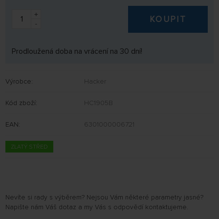
+
KOUPIT
-
Prodloužená doba na vrácení na 30 dní!
Výrobce:
Hacker
Kód zboží:
HC1905B
EAN:
6301000006721
ZLATÝ STŘED
Nevíte si rady s výběrem? Nejsou Vám některé parametry jasné?
Napište nám Váš dotaz a my Vás s odpovědí kontaktujeme.