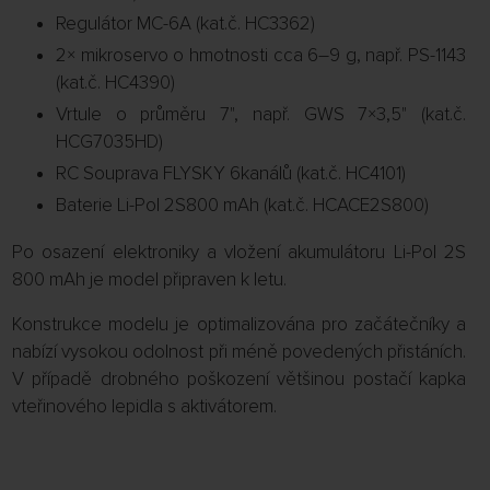
Regulátor MC-6A (kat.č. HC3362)
2× mikroservo o hmotnosti cca 6–9 g, např. PS-1143
(kat.č. HC4390)
Vrtule o průměru 7", např. GWS 7×3,5" (kat.č.
HCG7035HD)
RC Souprava FLYSKY 6kanálů (kat.č. HC4101)
Baterie Li-Pol 2S800 mAh (kat.č. HCACE2S800)
Po osazení elektroniky a vložení akumulátoru Li-Pol 2S
800 mAh je model připraven k letu.
Konstrukce modelu je optimalizována pro začátečníky a
nabízí vysokou odolnost při méně povedených přistáních.
V případě drobného poškození většinou postačí kapka
vteřinového lepidla s aktivátorem.