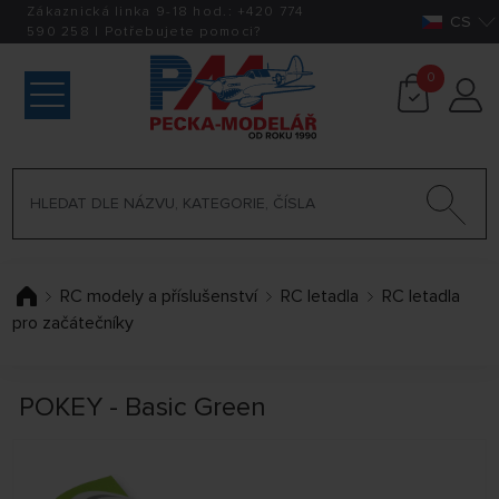
Zákaznická linka 9-18 hod.:
+420
774
CS
590 258
|
Potřebujete pomoci?
0
RC modely a příslušenství
RC letadla
RC letadla
pro začátečníky
POKEY - Basic Green