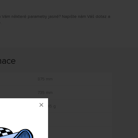
u Vám některé parametry jasné? Napište nám Váš dotaz a
.
mace
875 mm
735 mm
×
Od 245 g
3
EPP