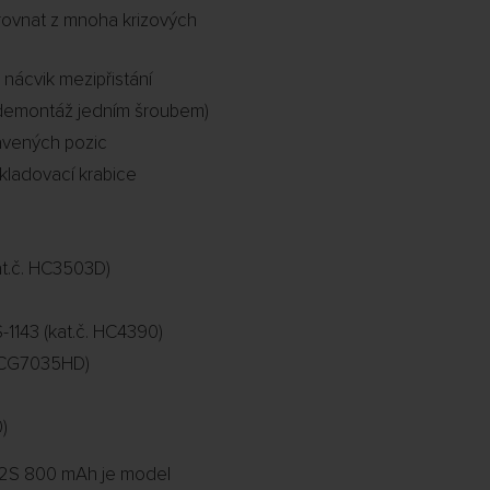
rovnat z mnoha krizových
nácvik mezipřistání
á demontáž jedním šroubem)
ravených pozic
skladovací krabice
at.č. HC3503D)
-1143 (kat.č. HC4390)
. HCG7035HD)
)
l 2S 800 mAh je model