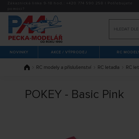
Zákaznická linka 9-18 hod.:
+420
774 590 258
|
Potřebujete
pomoci?
NOVINKY
AKCE / VÝPRODEJ
RC MODELY
RC modely a příslušenství
RC letadla
RC le
POKEY - Basic Pink