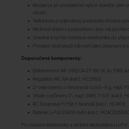
Model se při dostatečné výšce dokáže sám s
situací
Velká kola a odpružený podvozek vhodné pro 
Možnost létání s podvozkem i bez něj (rychl
Snadná a rychlá instalace elektroniky do přip
Prodejní obal slouží zároveň jako přepravní a 
Doporučené komponenty:
Elektromotor MF 2812CA-27 (80 W, kv 1780, k
Regulátor MC-6A (kat.č. HC3362)
2× mikroservo o hmotnosti cca 6–9 g, např. PS
Vrtule o průměru 7", např. GWS 7×3,5" (kat.č
RC Souprava FLYSKY 6kanálů (kat.č. HC4101)
Baterie Li-Pol 2S800 mAh (kat.č. HCACE2S800
Po osazení elektroniky a vložení akumulátoru Li-Po