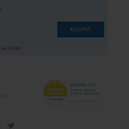
s
KOUPIT
 na 30 dní!
6714