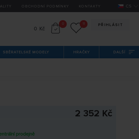
CS
ALITY
OBCHODNÍ PODMÍNKY
KONTAKTY
0
11
PŘIHLÁSIT
0 Kč
SBĚRATELSKÉ MODELY
HRAČKY
DALŠÍ
2 352 Kč
entrální prodejně