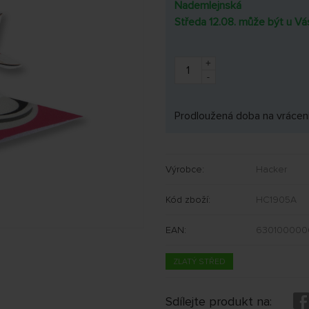
Nademlejnská
Středa 12.08. může být u Vá
+
-
Prodloužená doba na vrácení
Výrobce:
Hacker
Kód zboží:
HC1905A
EAN:
630100000
ZLATÝ STŘED
Sdílejte produkt na: