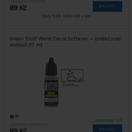
GSW8436574501117ES
89 Kč
KOUPIT
Úterý 11.08. může být u Vás
Green Stuff World Decal Softener – změkčovač
obtisků (17 ml)
SKLADEM 1 KS
GSW8436574501100ES
89 Kč
KOUPIT