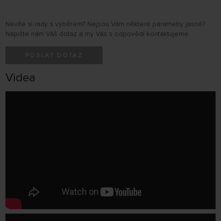
Nevíte si rady s výběrem? Nejsou Vám některé parametry jasné?
Napište nám Váš dotaz a my Vás s odpovědí kontaktujeme.
POSLAT DOTAZ
Videa