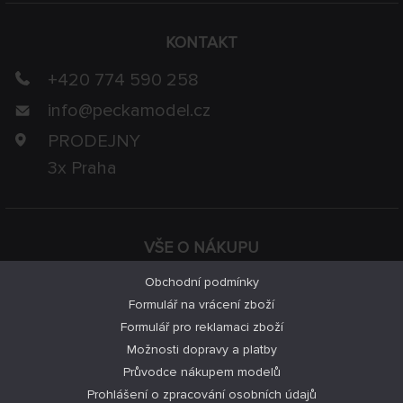
KONTAKT
+420 774 590 258
info@
peckamodel.cz
PRODEJNY
3x Praha
VŠE O NÁKUPU
Obchodní podmínky
Formulář na vrácení zboží
Formulář pro reklamaci zboží
Možnosti dopravy a platby
Průvodce nákupem modelů
Prohlášení o zpracování osobních údajů