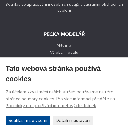
Souhlas se zpracováním osobních údajů a zasíláním obchodních
sdělení
PECKA MODELÁŘ
Aktuality
Výrobci modelů
Volná místa
Kontakty
Tato webová stránka používá
Registrace
cookies
Ochrana soukromí
Nastavení cookies
Za účelem zkvalitnění našich služeb používáme na této
Facebook
stránce soubory cookies. Pro více informací přejděte na
Podmínky pro používání internetových stránek
.
©
PECKA MODELÁŘ s.r.o.
2011 - 2026. Všechna práva
Souhlasím se všemi
Detailní nastavení
vyhrazena