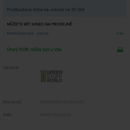
Prodloužená doba na vrácení na 30 dní!
MŮŽETE MÍT IHNED NA PRODEJNĚ:
Nademlejnská - eshop
2 ks
Úterý 11.08. může být u Vás
Výrobce:
Kód zboží:
GSW8436574504002ES
EAN:
8436574504002