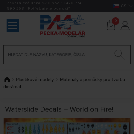
Zákaznická linka 9-18 hod.:
+420
774
CS
590 258
|
Potřebujete pomoci?
0
Plastikové modely
Materiály a pomůcky pro tvorbu
diorámat
Waterslide Decals – World on Fire!