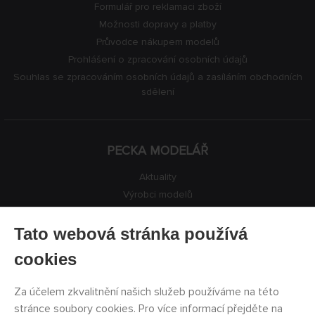
Formulář pro reklamaci zboží
Možnosti dopravy a platby
Průvodce nákupem modelů
Prohlášení o zpracování osobních údajů
Souhlas se zpracováním osobních údajů a zasíláním obchodních
sdělení
PECKA MODELÁŘ
Aktuality
Výrobci modelů
Volná místa
Kontakty
Tato webová stránka používá
Registrace
cookies
Ochrana soukromí
Nastavení cookies
Za účelem zkvalitnění našich služeb používáme na této
Facebook
stránce soubory cookies. Pro více informací přejděte na