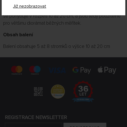
Za pomoci disperzního lepidla či speciálního lepidla ve
Již nezobrazovat
spreji můžete stromky opatřit dalším listím. Výška stromků
se pohybuje v rozpětí 10 až 20 cm, a jsou tedy použitelné
pro většinu diorámat běžných měřítek.
Obsah balení
Balení obsahuje 5 až 8 stromků o výšce 10 až 20 cm
REGISTRACE NEWSLETTER