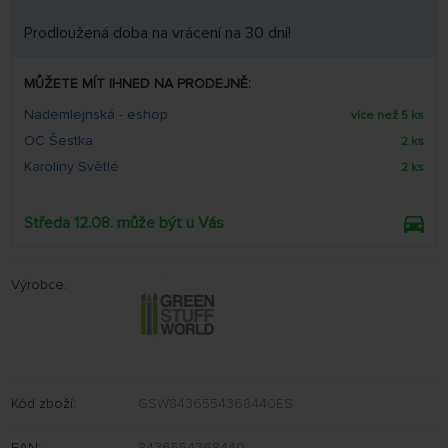
Prodloužená doba na vrácení na 30 dní!
MŮŽETE MÍT IHNED NA PRODEJNĚ:
Nademlejnská - eshop
více než 5 ks
OC Šestka
2 ks
Karolíny Světlé
2 ks
Středa 12.08. může být u Vás
Výrobce:
Kód zboží:
GSW8436554368440ES
EAN:
8436554368440