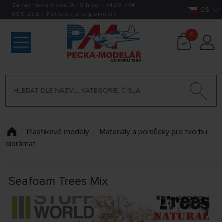
Zákaznická linka 9-18 hod.:
+420
774
CS
590 258
|
Potřebujete pomoci?
0
Plastikové modely
Materiály a pomůcky pro tvorbu
diorámat
Seafoam Trees Mix