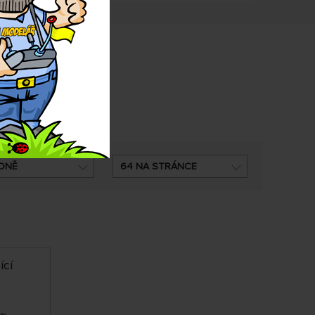
DNĚ
64 NA STRÁNCE
ící