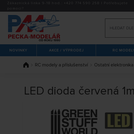
Zákaznická linka 9-18 hod.:
+420
774 590 258
|
Potřebujete
pomoci?
NOVINKY
AKCE / VÝPRODEJ
RC MODELY
RC modely a příslušenství
Ostatní elektronika
LED dioda červená 1m