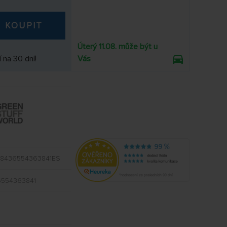
KOUPIT
Úterý 11.08. může být u
 na 30 dní!
Vás
8436554363841ES
554363841