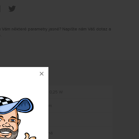
u Vám některé parametry jasné? Napište nám Váš dotaz a
.
mace
×
1,5 kΩ, 0,25 W
200 mm
1 mm
Červená