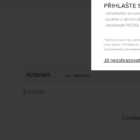
PŘIHLAŠTE 
- zúčastněte se uza
- budete o akcích vě
- dostávejte PECK
* Slevový kupón lze upla
jinou slevou. Přihlášení
provozovatele internetový
Již nezobrazova
FILTROVAT:
jen skladem
2
položky
Conduct