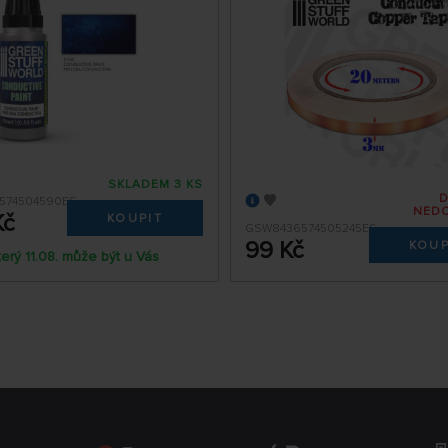
SKLADEM 3 KS
574504590ES
NED
Kč
KOUPIT
GSW8436574505245ES
99 Kč
KOUP
terý 11.08. může být u Vás