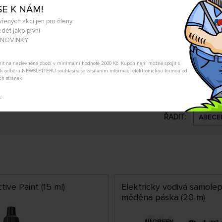
SE K NÁM!
vřených akcí jen pro členy
dět jako první
A NOVINKY
Související produkty
tnit na nezlevněné zboží v minimální hodnotě 2000 Kč. Kupón není možné spojit s
m k odběru NEWSLETTERU souhlasíte se zasíláním informací elektronickou formou od
ch stránek.
t
ŘADIT:
ABECE
ive Paint (15 ml)
Elektricky vodivá samolep
měděná páska (20 m)