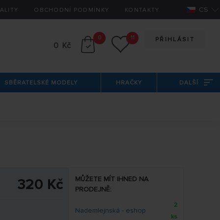
CS
ALITY
OBCHODNÍ PODMÍNKY
KONTAKTY
0
11
PŘIHLÁSIT
0 Kč
SBĚRATELSKÉ MODELY
HRAČKY
DALŠÍ
MŮŽETE MÍT IHNED NA
320 Kč
PRODEJNĚ:
2
Nademlejnská - eshop
ks