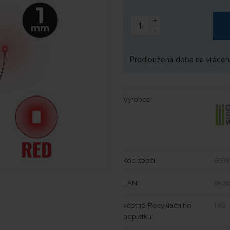
+
-
Prodloužená doba na vrácení
Výrobce:
Kód zboží:
GSW
EAN:
8436
včetně Recyklačního
1 Kč
poplatku: