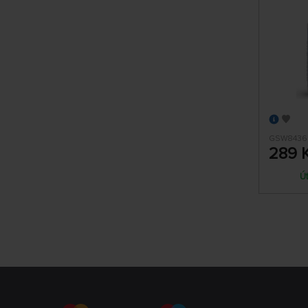
GSW8436
289 
Ú