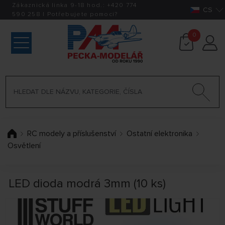
Zákaznická linka 9-18 hod.:
+420
774
CS
590 258
|
Potřebujete pomoci?
0
RC modely a příslušenství
Ostatní elektronika
Osvětlení
LED dioda modrá 3mm (10 ks)