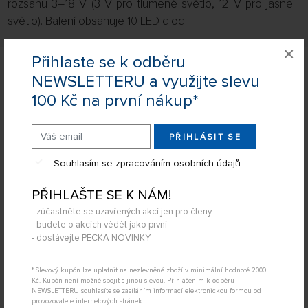
rozsahu 3–18 V (3 V pro tlumené světlo, 12 V pro jasné
světlo). Balení obsahuje 10 LED diod.
×
Přihlaste se k odběru
Související produkty
NEWSLETTERU a využijte slevu
100 Kč na první nákup*
Zobrazit filtraci
PŘIHLÁSIT SE
2
položky
Souhlasím se zpracováním osobních údajů
FILTROVAT:
ŘADIT:
ABECEDNĚ
PŘIHLAŠTE SE K NÁM!
jen skladem
Conductive Paint (15 ml)
- zúčastněte se uzavřených akcí jen pro členy
64 NA STRÁNCE
- budete o akcích vědět jako první
- dostávejte PECKA NOVINKY
* Slevový kupón lze uplatnit na nezlevněné zboží v minimální hodnotě 2000
Kč. Kupón není možné spojit s jinou slevou. Přihlášením k odběru
NEWSLETTERU souhlasíte se zasíláním informací elektronickou formou od
provozovatele internetových stránek.