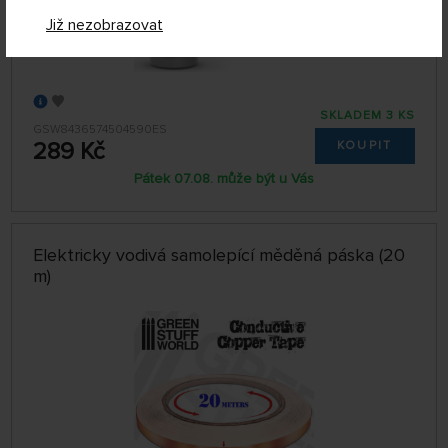
Již nezobrazovat
SKLADEM 3 KS
GSW8436574504590ES
289 Kč
KOUPIT
Pátek 07.08. může být u Vás
Elektricky vodivá samolepící měděná páska (20
m)