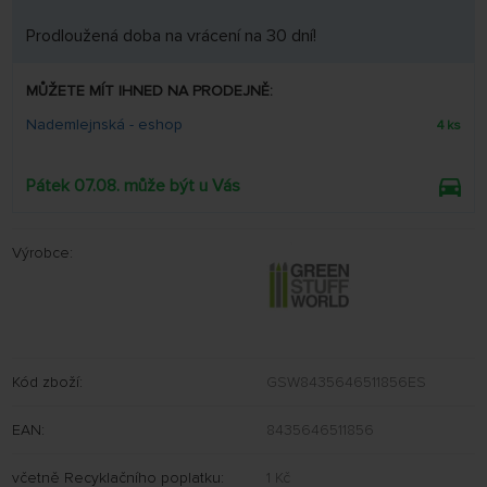
Prodloužená doba na vrácení na 30 dní!
MŮŽETE MÍT IHNED NA PRODEJNĚ:
Nademlejnská - eshop
4 ks
Pátek 07.08. může být u Vás
Výrobce:
Kód zboží:
GSW8435646511856ES
EAN:
8435646511856
včetně Recyklačního poplatku:
1 Kč