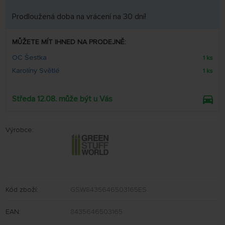
Prodloužená doba na vrácení na 30 dní!
MŮŽETE MÍT IHNED NA PRODEJNĚ:
OC Šestka
1 ks
Karolíny Světlé
1 ks
Středa 12.08. může být u Vás
Výrobce:
Kód zboží:
GSW8435646503165ES
EAN:
8435646503165