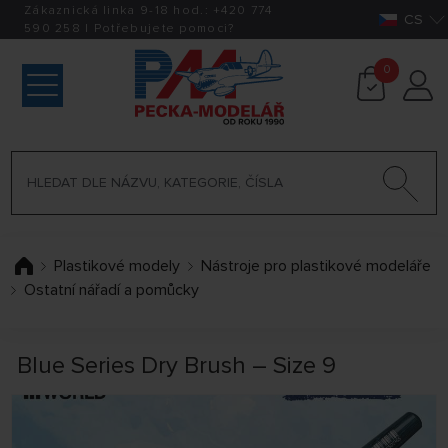
Zákaznická linka 9-18 hod.:
+420
774
CS
590 258
|
Potřebujete pomoci?
0
Plastikové modely
Nástroje pro plastikové modeláře
Ostatní nářadí a pomůcky
Blue Series Dry Brush – Size 9