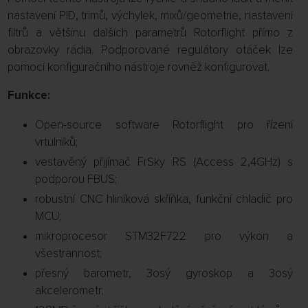
nastavení PID, trimů, výchylek, mixů/geometrie, nastavení
filtrů a většinu dalších parametrů Rotorflight přímo z
obrazovky rádia. Podporované regulátory otáček lze
pomocí konfiguračního nástroje rovněž konfigurovat.
Funkce:
Open-source software Rotorflight pro řízení
vrtulníků;
vestavěný přijímač FrSky RS (Access 2,4GHz) s
podporou FBUS;
robustní CNC hliníková skříňka, funkční chladič pro
MCU;
mikroprocesor STM32F722 pro výkon a
všestrannost;
přesný barometr, 3osý gyroskop a 3osý
akcelerometr;