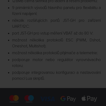
128MB černá skříňka pro ladění a řešení problémů;
9 primárních vývodů hlavního panelu pro flexibilitu a
řízení napájení;
několik rozšiřujících portů JST-GH pro zařízení
UART/I2C;
port JST-GH pro vstup měření VBAT až do 80 V;
možnost několika protokolů ESC (PWM, Dshot,
Oneshot, Multishot);
možnost několika protokolů přijímače a telemetrie;
podporuje motor nebo regulátor vyrovnávacího
rotoru;
podporuje integrovanou konfiguraci a nastavování
pomocí Lua skriptů.