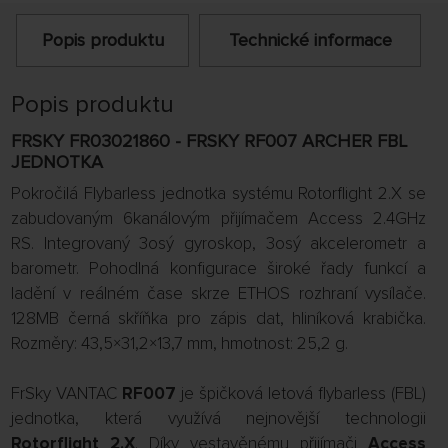
Popis produktu
Technické informace
Popis produktu
FRSKY FR03021860 - FRSKY RF007 ARCHER FBL
JEDNOTKA
Pokročilá Flybarless jednotka systému Rotorflight 2.X se
zabudovaným 6kanálovým přijímačem Access 2.4GHz
RS. Integrovaný 3osý gyroskop, 3osý akcelerometr a
barometr. Pohodlná konfigurace široké řady funkcí a
ladění v reálném čase skrze ETHOS rozhraní vysílače.
128MB černá skříňka pro zápis dat, hliníková krabička.
Rozměry: 43,5×31,2×13,7 mm, hmotnost: 25,2 g.
FrSky VANTAC
RF007
je špičková letová flybarless (FBL)
jednotka, která využívá nejnovější technologii
Rotorflight 2.X
. Díky vestavěnému přijímači
Access