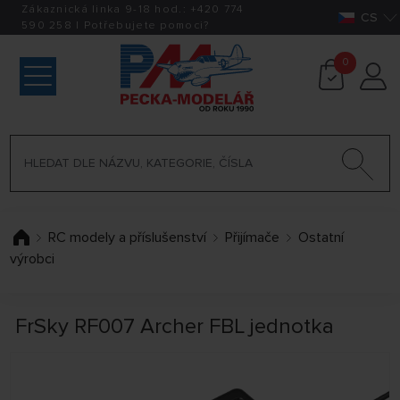
Zákaznická linka 9-18 hod.:
+420
774
CS
590 258
|
Potřebujete pomoci?
0
RC modely a příslušenství
Přijímače
Ostatní
výrobci
FrSky RF007 Archer FBL jednotka