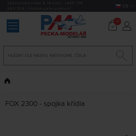
Zákaznická linka 9-18 hod.:
+420
774
CS
590 258
|
Potřebujete pomoci?
0
FOX 2300 - spojka křídla