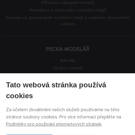
Průvodce nákupem modelů
Prohlášení o zpracování osobních údajů
Souhlas se zpracováním osobních údajů a zasíláním obchodních
sdělení
PECKA MODELÁŘ
Aktuality
Výrobci modelů
Volná místa
Kontakty
Tato webová stránka používá
Registrace
cookies
Ochrana soukromí
Nastavení cookies
Za účelem zkvalitnění našich služeb používáme na této
Facebook
stránce soubory cookies. Pro více informací přejděte na
Podmínky pro používání internetových stránek
.