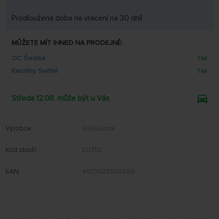
Prodloužená doba na vrácení na 30 dní!
MŮŽETE MÍT IHNED NA PRODEJNĚ:
OC Šestka
1 ks
Karolíny Světlé
1 ks
Středa 12.08. může být u Vás
Výrobce:
GSI/Gunze
Kód zboží:
EDT110
EAN:
4973028508659