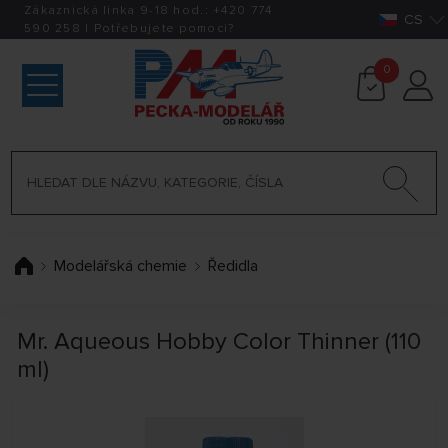
Zákaznická linka 9-18 hod.:
+420
774
CS
590 258
|
Potřebujete pomoci?
0
Modelářská chemie
Ředidla
Mr. Aqueous Hobby Color Thinner (110
ml)