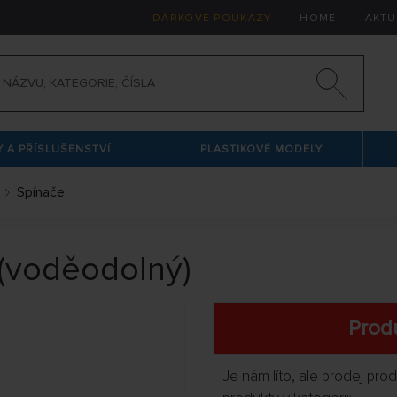
DÁRKOVÉ POUKAZY
HOME
AKTU
 A PŘÍSLUŠENSTVÍ
PLASTIKOVÉ MODELY
Spínače
(voděodolný)
Produ
Je nám líto, ale prodej pr