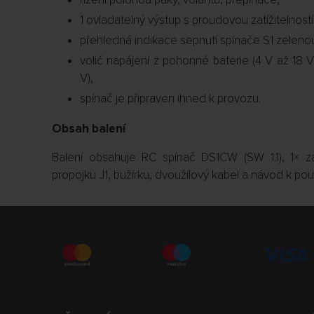
1 ovladatelný výstup s proudovou zatížitelností
přehledná indikace sepnutí spínače S1 zelenou
volič napájení z pohonné baterie (4 V až 18 V
V),
spínač je připraven ihned k provozu.
Obsah balení
Balení obsahuje RC spínač DS1CW (SW 1.1), 1× zá
propojku J1, bužírku, dvoužílový kabel a návod k použ