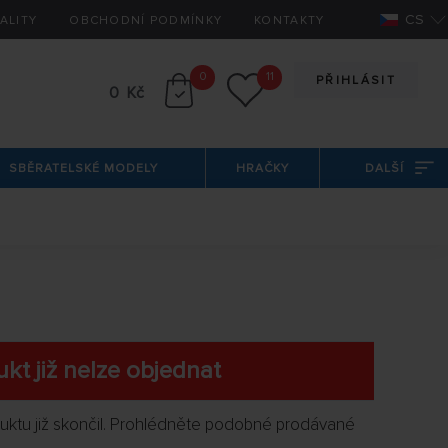
CS
ALITY
OBCHODNÍ PODMÍNKY
KONTAKTY
0
11
PŘIHLÁSIT
0 Kč
SBĚRATELSKÉ MODELY
HRAČKY
DALŠÍ
kt již nelze objednat
oduktu již skončil. Prohlédněte podobné prodávané