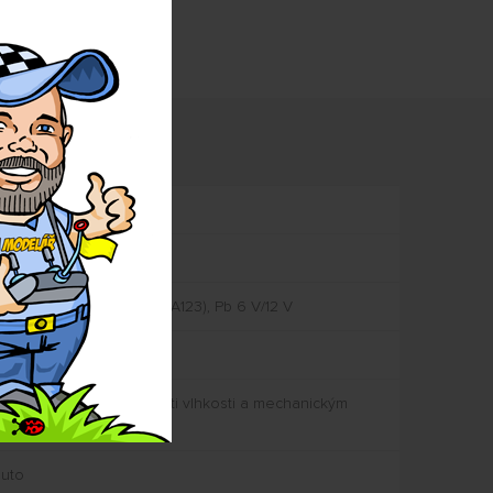
mace
 2–4S LiPo, Li-Ion, LiFe (A123), Pb 6 V/12 V
na speciálním lakem proti vlhkosti a mechanickým
uto