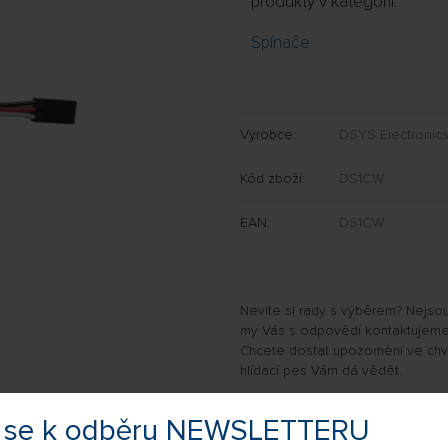
produkty v kategorii:
Spínače
Výrobce:
DSYS Electronic
Kód zboží:
DS1CW
EAN:
DS1CW
Nevíte si rady s výběrem? Nejso
my Vás s odpovědí kontaktujeme
Chcete dostat upozornění ve chvíl
hlídací pes Vám dá vědět.
POSLAT DOTAZ
te se k odběru NEWSLETTERU