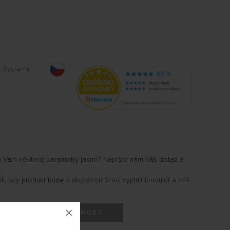
s Systems
u Vám některé parametry jasné? Napište nám Váš dotaz a
.
i, kdy produkt bude k dispozici? Stačí vyplnit formulář a náš
×
HLÍDAT DOSTUPNOST