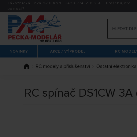
Zákaznická linka 9-18 hod.:
+420
774 590 258
|
Potřebujete
pomoci?
NOVINKY
AKCE / VÝPRODEJ
RC MODELY
RC modely a příslušenství
Ostatní elektronika
RC spínač DS1CW 3A 