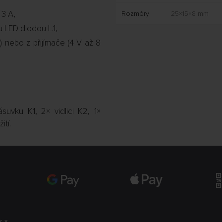
 3 A,
Rozměry
25×15×8 mm
 LED diodou L.1,
) nebo z přijímače (4 V až 8
suvku K1, 2× vidlici K2, 1×
ití.