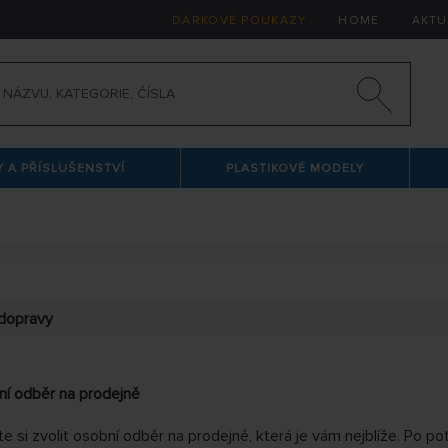
DÁRKOVÉ POUKAZY
HOME
AKTU
 A PŘÍSLUŠENSTVÍ
PLASTIKOVÉ MODELY
dopravy
í odběr na prodejně
e si zvolit osobní odběr na prodejně, která je vám nejblíže. Po pot