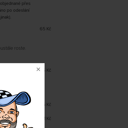
 objednané přes
áno po odeslání
inak).
65 Kč
ustále roste.
×
65 Kč
i vyzvednete
95 Kč
101 Kč