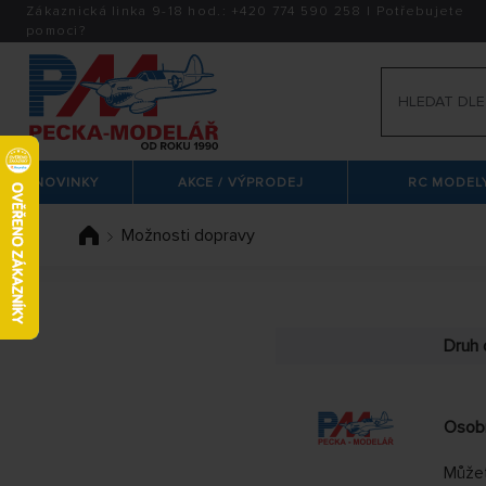
Zákaznická linka 9-18 hod.:
+420
774 590 258
|
Potřebujete
pomoci?
NOVINKY
AKCE / VÝPRODEJ
RC MODELY
Možnosti dopravy
Druh 
Osobn
Můžet