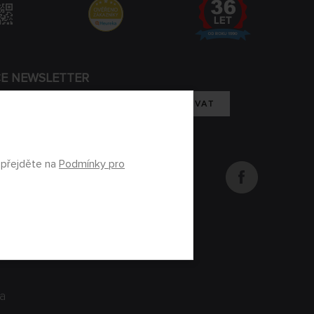
CE NEWSLETTER
REGISTROVAT
m se zpracováním osobních údajů
 přejděte na
Podmínky pro
na