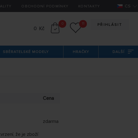
CS
ALITY
OBCHODNÍ PODMÍNKY
KONTAKTY
0
11
PŘIHLÁSIT
0 Kč
SBĚRATELSKÉ MODELY
HRAČKY
DALŠÍ
Cena
zdarma
vrzení, že je zboží