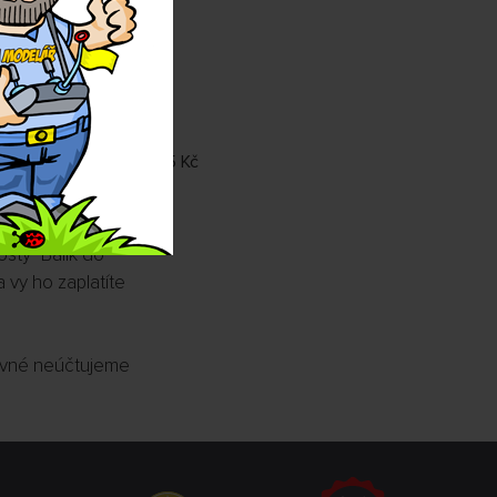
stí Geis Parcel CZ
mto případě
k neúčtujeme. U
eúčtujeme (platí
95 Kč
ošty "Balík do
 vy ho zaplatíte
tovné neúčtujeme