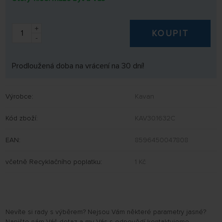
+
KOUPIT
-
Prodloužená doba na vrácení na 30 dní!
Výrobce:
Kavan
Kód zboží:
KAV30.1632C
EAN:
8596450047808
včetně Recyklačního poplatku:
1 Kč
Nevíte si rady s výběrem? Nejsou Vám některé parametry jasné?
Napište nám Váš dotaz a my Vás s odpovědí kontaktujeme.