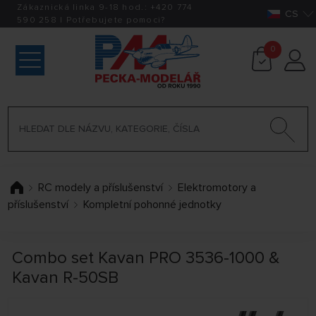
Zákaznická linka 9-18 hod.:
+420
774
CS
590 258
|
Potřebujete pomoci?
0
RC modely a příslušenství
Elektromotory a
příslušenství
Kompletní pohonné jednotky
Combo set Kavan PRO 3536-1000 &
Kavan R-50SB