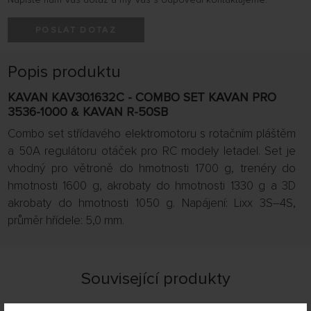
POSLAT DOTAZ
Popis produktu
KAVAN KAV30.1632C - COMBO SET KAVAN PRO
3536-1000 & KAVAN R-50SB
Combo set střídavého elektromotoru s rotačním pláštěm
a 50A regulátoru otáček pro RC modely letadel. Set je
vhodný pro větroně do hmotnosti 1700 g, trenéry do
hmotnosti 1600 g, akrobaty do hmotnosti 1330 g a 3D
akrobaty do hmotnosti 1050 g. Napájení: Lixx 3S–4S,
průměr hřídele: 5,0 mm.
Související produkty