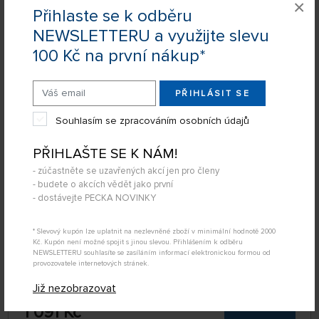
×
Zobrazit filtraci
Přihlaste se k odběru
NEWSLETTERU a využijte slevu
100 Kč na první nákup*
2
položky
FILTROVAT:
ŘADIT:
ABECEDNĚ
jen skladem
PŘIHLÁSIT SE
Kavan Brushless Motor PRO 3536-1000
64 NA STRÁNCE
Souhlasím se zpracováním osobních údajů
PŘIHLAŠTE SE K NÁM!
- zúčastněte se uzavřených akcí jen pro členy
- budete o akcích vědět jako první
- dostávejte PECKA NOVINKY
* Slevový kupón lze uplatnit na nezlevněné zboží v minimální hodnotě 2000
Kč. Kupón není možné spojit s jinou slevou. Přihlášením k odběru
NEWSLETTERU souhlasíte se zasíláním informací elektronickou formou od
provozovatele internetových stránek.
Již nezobrazovat
SKLADEM
KAV30.2018
1 091 Kč
KOUPIT