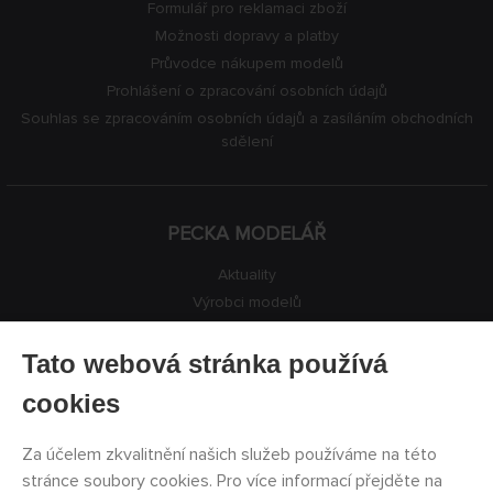
Formulář pro reklamaci zboží
Možnosti dopravy a platby
Průvodce nákupem modelů
Prohlášení o zpracování osobních údajů
Souhlas se zpracováním osobních údajů a zasíláním obchodních
sdělení
PECKA MODELÁŘ
Aktuality
Výrobci modelů
Volná místa
Kontakty
Tato webová stránka používá
Registrace
cookies
Ochrana soukromí
Nastavení cookies
Za účelem zkvalitnění našich služeb používáme na této
Facebook
stránce soubory cookies. Pro více informací přejděte na