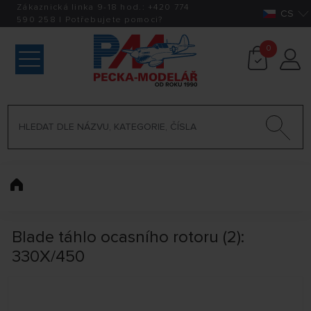
Zákaznická linka 9-18 hod.:
+420
774
CS
590 258
|
Potřebujete pomoci?
0
Blade táhlo ocasního rotoru (2):
330X/450