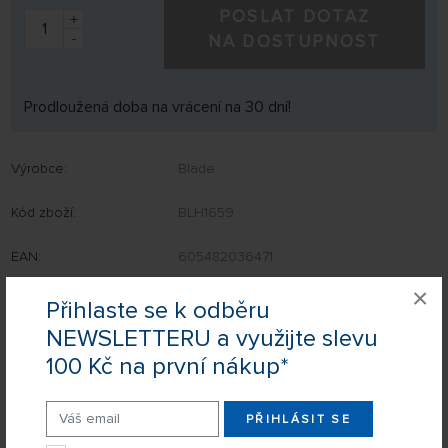
POSLAT DOTAZ
+
-
NA DOSTUPNOST
Prodloužená doba na vrácení na 30 dní!
Výrobce:
Blade
Kód zboží:
BLH1659
EAN:
605482036471
×
Přihlaste se k odběru
NEWSLETTERU a využijte slevu
Nevíte si rady s výběrem? Nejsou Vám některé parametry jasné?
100 Kč na první nákup*
Napište nám Váš dotaz a my Vás s odpovědí kontaktujeme.
Chcete dostat upozornění ve chvíli, kdy produkt bude k dispozici?
Stačí vyplnit formulář a náš hlídací pes Vám dá vědět.
PŘIHLÁSIT SE