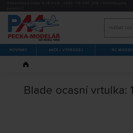
Zákaznická linka 9-18 hod.:
+420
774 590 258
|
Potřebujete
pomoci?
NOVINKY
AKCE / VÝPRODEJ
RC MODELY
Blade ocasní vrtulka: