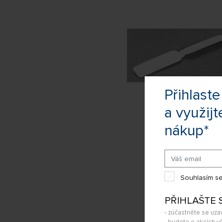
Přihlas
a využijt
nákup*
Souhlasím se
PŘIHLAŠTE 
- zúčastněte se uza