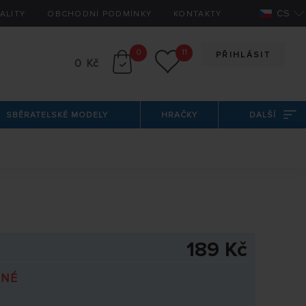
CS
ALITY
OBCHODNÍ PODMÍNKY
KONTAKTY
0
11
PŘIHLÁSIT
0 Kč
SBĚRATELSKÉ MODELY
HRAČKY
DALŠÍ
189 Kč
PNÉ