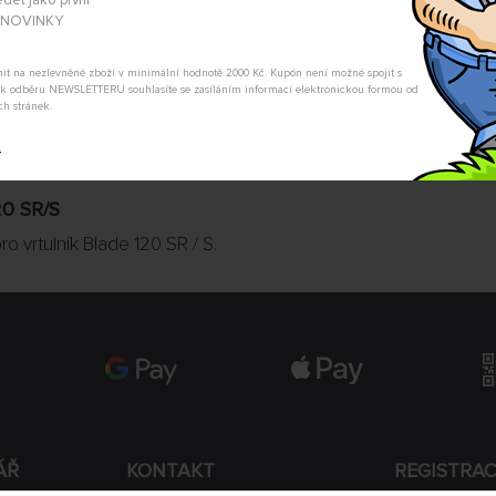
dět jako první
hlídací pes Vám dá vědět.
A NOVINKY
POSLAT DOTAZ
tnit na nezlevněné zboží v minimální hodnotě 2000 Kč. Kupón není možné spojit s
m k odběru NEWSLETTERU souhlasíte se zasíláním informací elektronickou formou od
ch stránek.
t
0 SR/S
o vrtulník Blade 120 SR / S.
ÁŘ
KONTAKT
REGISTRA