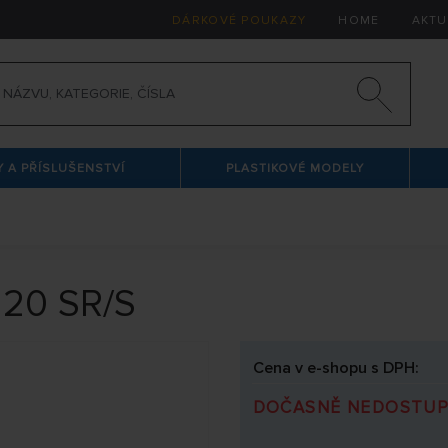
DÁRKOVÉ POUKAZY
HOME
AKTU
 A PŘÍSLUŠENSTVÍ
PLASTIKOVÉ MODELY
 120 SR/S
Cena v e-shopu s DPH:
DOČASNĚ NEDOSTU