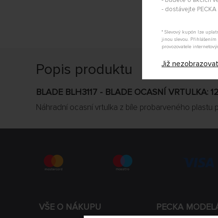
- budete o akcích vě
- dostávejte PECK
* Slevový kupón lze upla
jinou slevou. Přihlášení
provozovatele internetový
Již nezobrazova
Popis produktu
BLADE BLH3117 - BLADE OCASNÍ VRTULKA: 12
Náhradní ocasní vrtulka z bíle probarveného plastu pr
VŠE O NÁKUPU
PECKA MODEL