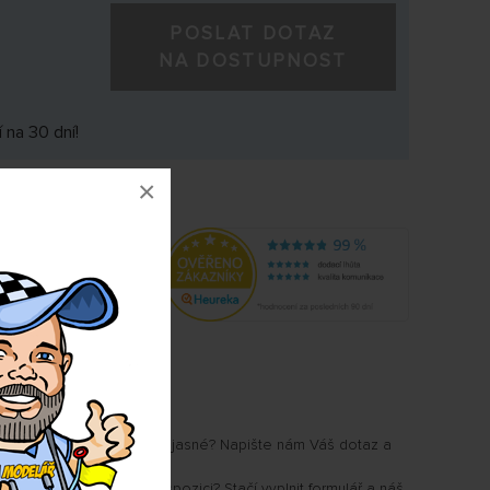
POSLAT DOTAZ
NA DOSTUPNOST
 na 30 dní!
×
1250
u Vám některé parametry jasné? Napište nám Váš dotaz a
.
i, kdy produkt bude k dispozici? Stačí vyplnit formulář a náš