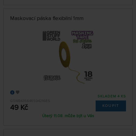
Maskovací páska flexibilní 1mm
SKLADEM 4 KS
GSW8435646504216ES
49 Kč
KOUPIT
Úterý 11.08. může být u Vás