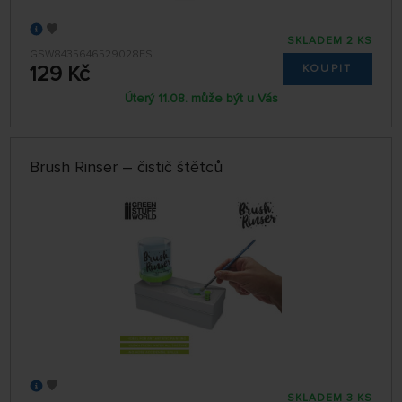
SKLADEM 2 KS
GSW8435646529028ES
129 Kč
KOUPIT
Úterý 11.08. může být u Vás
Brush Rinser – čistič štětců
SKLADEM 3 KS