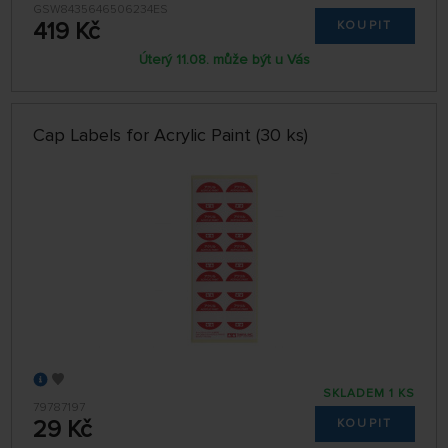
GSW8435646506234ES
419 Kč
KOUPIT
Úterý 11.08. může být u Vás
Cap Labels for Acrylic Paint (30 ks)
SKLADEM 1 KS
79787197
29 Kč
KOUPIT