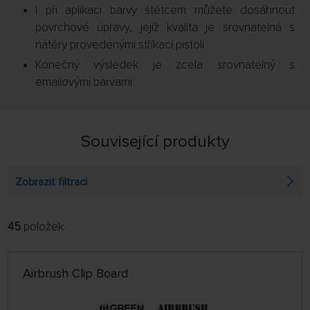
I při aplikaci barvy štětcem můžete dosáhnout
povrchové úpravy, jejíž kvalita je srovnatelná s
nátěry provedenými stříkací pistolí
Konečný výsledek je zcela srovnatelný s
emailovými barvami
Související produkty
Zobrazit filtraci
45
položek
FILTROVAT:
ŘADIT:
ABECEDNĚ
jen skladem
Airbrush Clip Board
64 NA STRÁNCE