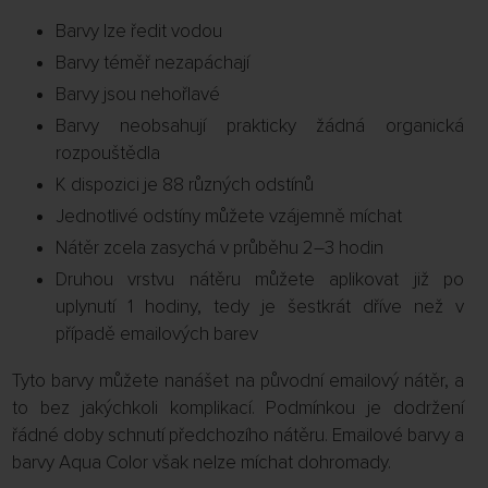
Barvy lze ředit vodou
Barvy téměř nezapáchají
Barvy jsou nehořlavé
Barvy neobsahují prakticky žádná organická
rozpouštědla
K dispozici je 88 různých odstínů
Jednotlivé odstíny můžete vzájemně míchat
Nátěr zcela zasychá v průběhu 2–3 hodin
Druhou vrstvu nátěru můžete aplikovat již po
uplynutí 1 hodiny, tedy je šestkrát dříve než v
případě emailových barev
Tyto barvy můžete nanášet na původní emailový nátěr, a
to bez jakýchkoli komplikací. Podmínkou je dodržení
řádné doby schnutí předchozího nátěru. Emailové barvy a
barvy Aqua Color však nelze míchat dohromady.