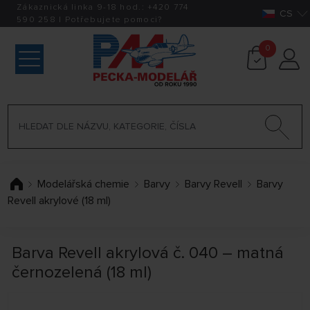
Zákaznická linka 9-18 hod.:
+420
774
CS
590 258
|
Potřebujete pomoci?
0
Modelářská chemie
Barvy
Barvy Revell
Barvy
Revell akrylové (18 ml)
Barva Revell akrylová č. 040 – matná
černozelená (18 ml)