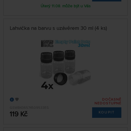
Úterý 11.08. může být u Vás
Lahvička na barvu s uzávěrem 30 ml (4 ks)
DOČASNĚ
NEDOSTUPNÉ
GSW8436574509533ES
119 Kč
KOUPIT