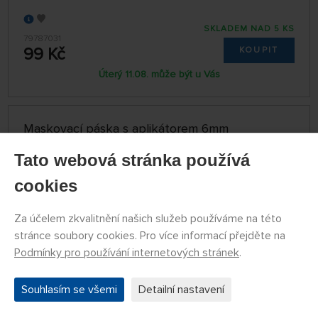
SKLADEM NAD 5 KS
79787031
99 Kč
KOUPIT
Úterý 11.08. může být u Vás
Maskovací páska s aplikátorem 6mm
Tato webová stránka používá
cookies
Za účelem zkvalitnění našich služeb používáme na této
stránce soubory cookies. Pro více informací přejděte na
Podmínky pro používání internetových stránek
.
Souhlasím se všemi
Detailní nastavení
SKLADEM NAD 5 KS