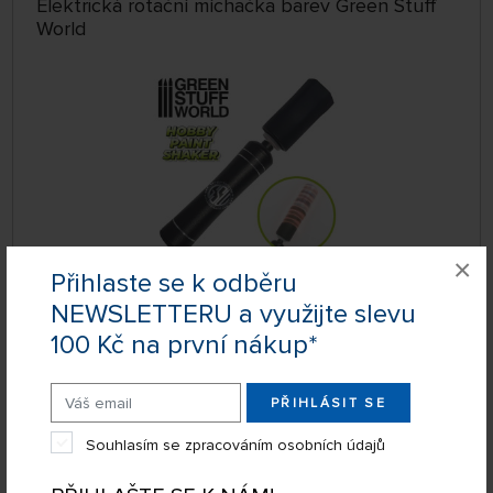
Elektrická rotační míchačka barev Green Stuff
World
×
Přihlaste se k odběru
DOČASNĚ
NEWSLETTERU a využijte slevu
NEDOSTUPNÉ
GSW8435646504155ES
100 Kč na první nákup*
619 Kč
KOUPIT
PŘIHLÁSIT SE
Filtrační kalíšky (2 ks)
Souhlasím se zpracováním osobních údajů