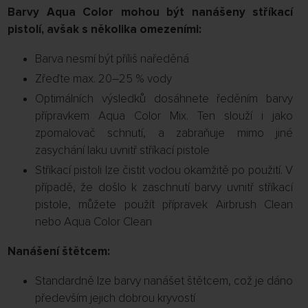
Barvy Aqua Color mohou být nanášeny stříkací
pistolí, avšak s několika omezeními:
Barva nesmí být příliš naředěná
Zřeďte max. 20–25 % vody
Optimálních výsledků dosáhnete ředěním barvy
přípravkem Aqua Color Mix. Ten slouží i jako
zpomalovač schnutí, a zabraňuje mimo jiné
zasychání laku uvnitř stříkací pistole
Stříkací pistoli lze čistit vodou okamžitě po použití. V
případě, že došlo k zaschnutí barvy uvnitř stříkací
pistole, můžete použít přípravek Airbrush Clean
nebo Aqua Color Clean
Nanášení štětcem:
Standardně lze barvy nanášet štětcem, což je dáno
především jejich dobrou kryvostí