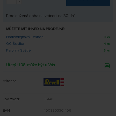
-
Prodloužená doba na vrácení na 30 dní!
MŮŽETE MÍT IHNED NA PRODEJNĚ:
Nademlejnská - eshop
3 ks
OC Šestka
4 ks
Karolíny Světlé
3 ks
Úterý 11.08. může být u Vás
Výrobce:
Kód zboží:
36140
EAN:
4009803361406