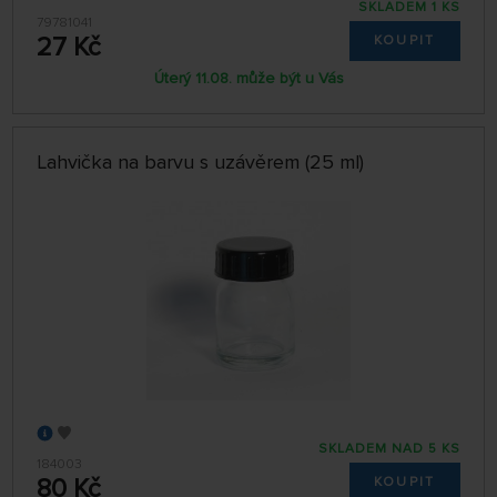
SKLADEM 1 KS
79781041
27 Kč
KOUPIT
Úterý 11.08. může být u Vás
Lahvička na barvu s uzávěrem (25 ml)
SKLADEM NAD 5 KS
184003
80 Kč
KOUPIT