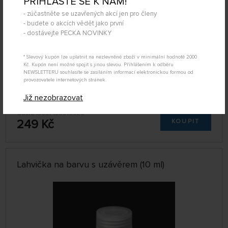
PŘIHLAŠTE SE K NÁM!
- zúčastněte se uzavřených akcí jen pro členy
- budete o akcích vědět jako první
- dostávejte PECKA NOVINKY
* Slevový kupón lze uplatnit na nezlevněné zboží v minimální hodnotě 2000
Kč. Kupón není možné spojit s jinou slevou. Přihlášením k odběru
NEWSLETTERU souhlasíte se zasíláním informací elektronickou formou od
provozovatele internetových stránek.
Již nezobrazovat
DOČASNĚ
NEDOSTUPNÉ
GSW8436574509199ES
249 Kč
KOUPIT
Lahvička na barvu s uzávěrem (10 ml)