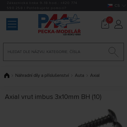
Zákaznická linka 9-18 hod.:
+420
774
CS
590 258
|
Potřebujete pomoci?
0
Náhradní díly a příslušenství
Auta
Axial
Axial vrut imbus 3x10mm BH (10)