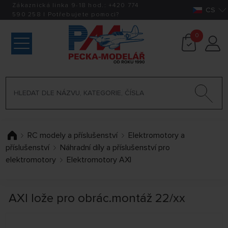
Zákaznická linka 9-18 hod.:
+420
774
CS
590 258
|
Potřebujete pomoci?
0
RC modely a příslušenství
Elektromotory a
příslušenství
Náhradní díly a příslušenství pro
elektromotory
Elektromotory AXI
AXI lože pro obrác.montáž 22/xx