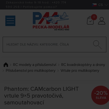
Zákaznická linka 9-18 hod.:
+420
774
CS
590 258
|
Potřebujete pomoci?
0
RC modely a příslušenství
RC kvadrokoptéry a drony
Příslušenství pro multikoptery
Vrtule pro multikoptery
Phantom: CAMcarbon LIGHT
-20%
vrtule 9×5 pravotočivá,
SLEVA
samoutahovací