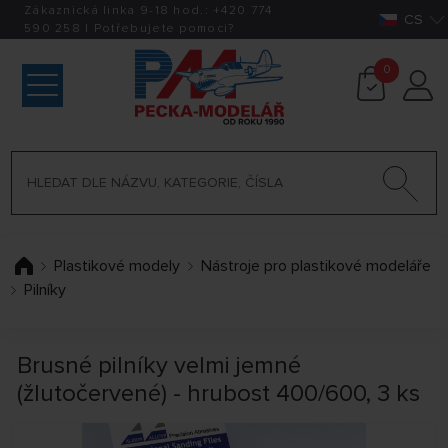
Zákaznická linka 9-18 hod.:
+420
774
CS
590 258
|
Potřebujete pomoci?
0
Plastikové modely
Nástroje pro plastikové modeláře
Pilníky
Brusné pilníky velmi jemné
(žlutočervené) - hrubost 400/600, 3 ks