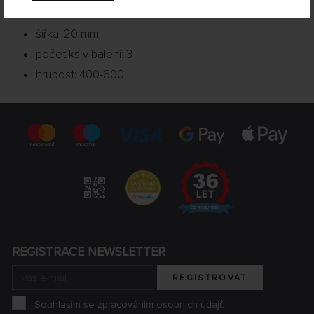
délka: 165 mm
šířka: 20 mm
počet ks v balení: 3
hrubost: 400-600
REGISTRACE NEWSLETTER
REGISTROVAT
Souhlasím se zpracováním osobních údajů