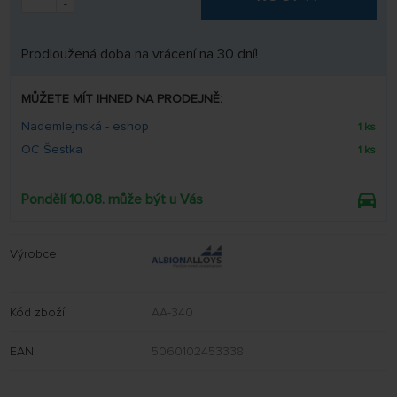
-
Prodloužená doba na vrácení na 30 dní!
MŮŽETE MÍT IHNED NA PRODEJNĚ:
Nademlejnská - eshop
1 ks
OC Šestka
1 ks
Pondělí 10.08. může být u Vás
Výrobce:
Kód zboží:
AA-340
EAN:
5060102453338