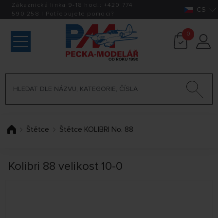
Zákaznická linka 9-18 hod.:
+420
774
CS
590 258
|
Potřebujete pomoci?
0
Štětce
Štětce KOLIBRI No. 88
Kolibri 88 velikost 10-0