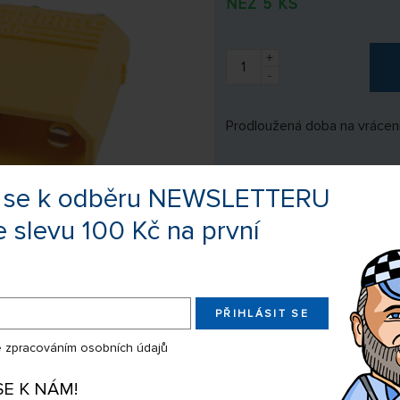
NEŽ 5 KS
+
-
Prodloužená doba na vrácení
te se k odběru NEWSLETTERU
e slevu 100 Kč na první
Výrobce:
Pelikán
Kód zboží:
8GR4091
EAN:
859524134
PŘIHLÁSIT SE
 zpracováním osobních údajů
Sdílejte produkt na:
SE K NÁM!