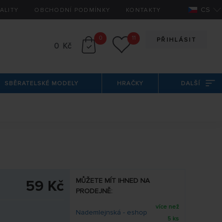
CS
ALITY
OBCHODNÍ PODMÍNKY
KONTAKTY
0
11
PŘIHLÁSIT
0 Kč
SBĚRATELSKÉ MODELY
HRAČKY
DALŠÍ
MŮŽETE MÍT IHNED NA
59 Kč
PRODEJNĚ:
více než
Nademlejnská - eshop
5 ks