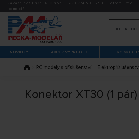
Zákaznická linka 9-18 hod.:
+420
774 590 258
|
Potřebujete
pomoci?
NOVINKY
AKCE / VÝPRODEJ
RC MODELY
RC modely a příslušenství
Elektropříslušenstv
Konektor XT30 (1 pár)