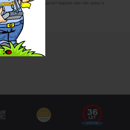
u Vám některé parametry jasné? Napište nám Váš dotaz a
.