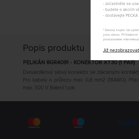
- zúčastněte se uza
- budete o akcích vě
- dostávejte PECK
* Slevový kupón lze upla
jinou slevou. Přihlášení
provozovatele internetový
Popis produktu
Již nezobrazova
PELIKÁN 8GR4091 - KONEKTOR XT30 (1 PÁR)
Dvoukolíkový silový konektor se zlacenými kontakty 
Pro kabely o průřezu max. 0,8 mm2 (18AWG). Př
max. 500 V. Balení 1 pár.