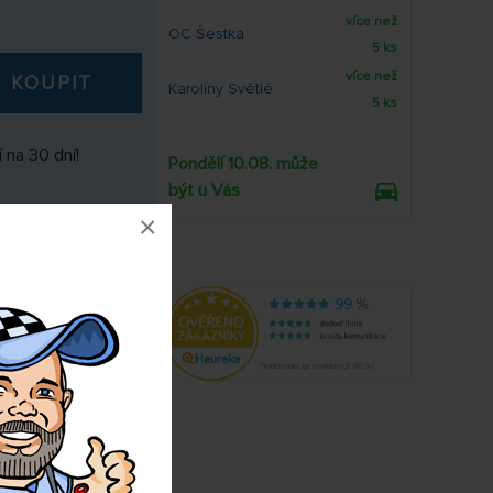
více než
OC Šestka
5 ks
více než
KOUPIT
Karolíny Světlé
5 ks
 na 30 dní!
Pondělí 10.08. může
být u Vás
×
3792