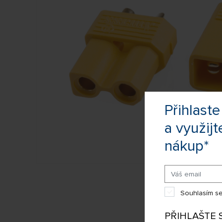
Přihlas
a využijt
nákup*
Souhlasím se
PŘIHLAŠTE 