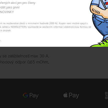
Nevíte si rady s výběrem? Nejso
vřených akcí jen pro členy
my Vás s odpovědí kontaktujeme
dět jako první
A NOVINKY
POSLAT DOTAZ
tnit na nezlevněné zboží v minimální hodnotě 2000 Kč. Kupón není možné spojit s
m k odběru NEWSLETTERU souhlasíte se zasíláním informací elektronickou formou od
ch stránek.
t
se zatížitelností max. 30 A.
echodový odpor 0,65 mOhm,