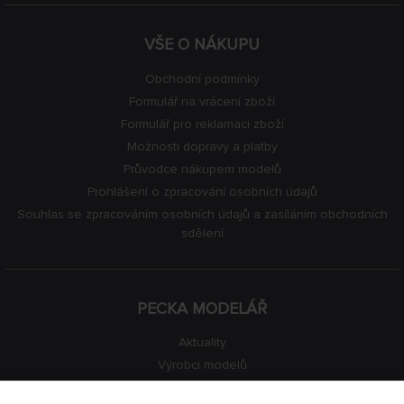
VŠE O NÁKUPU
Obchodní podmínky
Formulář na vrácení zboží
Formulář pro reklamaci zboží
Možnosti dopravy a platby
Průvodce nákupem modelů
Prohlášení o zpracování osobních údajů
Souhlas se zpracováním osobních údajů a zasíláním obchodních
sdělení
PECKA MODELÁŘ
Aktuality
Výrobci modelů
Volná místa