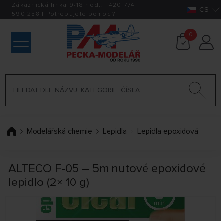
Zákaznická linka 9-18 hod.:
+420
774
CS
590 258
|
Potřebujete pomoci?
0
Modelářská chemie
Lepidla
Lepidla epoxidová
ALTECO F-05 – 5minutové epoxidové
lepidlo (2× 10 g)