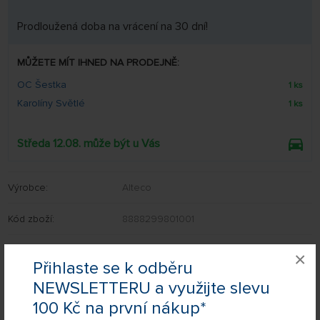
Prodloužená doba na vrácení na 30 dní!
MŮŽETE MÍT IHNED NA PRODEJNĚ:
OC Šestka
1 ks
Karolíny Světlé
1 ks
Středa 12.08. může být u Vás
Výrobce:
Alteco
Kód zboží:
8888299801001
EAN:
8888299801032
×
Přihlaste se k odběru
NEWSLETTERU a využijte slevu
100 Kč na první nákup*