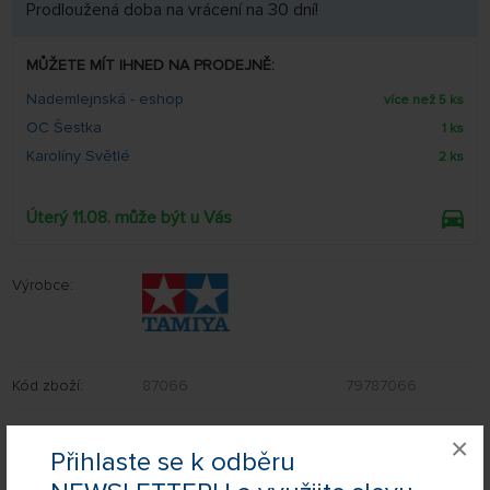
Prodloužená doba na vrácení na 30 dní!
MŮŽETE MÍT IHNED NA PRODEJNĚ:
Nademlejnská - eshop
více než 5 ks
OC Šestka
1 ks
Karolíny Světlé
2 ks
Úterý 11.08. může být u Vás
Výrobce:
Kód zboží:
87066
79787066
EAN:
4950344075829
×
Přihlaste se k odběru