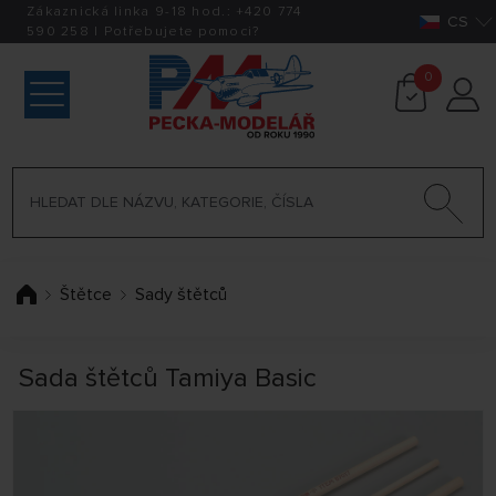
Zákaznická linka 9-18 hod.:
+420
774
CS
590 258
|
Potřebujete pomoci?
0
Štětce
Sady štětců
Sada štětců Tamiya Basic