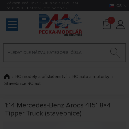
Zákaznická linka 9-18 hod.:
+420
774
CS
590 258
|
Potřebujete pomoci?
0
RC modely a příslušenství
RC auta a motorky
Stavebnice RC aut
1:14 Mercedes-Benz Arocs 4151 8×4
Tipper Truck (stavebnice)