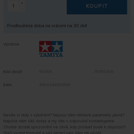
+
KOUPIT
-
Prodloužená doba na vrácení na 30 dní!
Výrobce:
Kód zboží:
56366
79756366
EAN:
4950344563661
Nevíte si rady s výběrem? Nejsou Vám některé parametry jasné?
Napište nám Váš dotaz a my Vás s odpovědí kontaktujeme.
Chcete dostat upozornění ve chvíli, kdy produkt bude k dispozici?
Stačí vyplnit formulář a náš hlídací pes Vám dá vědět.