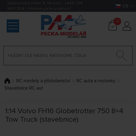
Zákaznická linka 9-18 hod.:
+420
774
CS
590 258
|
Potřebujete pomoci?
0
RC modely a příslušenství
RC auta a motorky
Stavebnice RC aut
1:14 Volvo FH16 Globetrotter 750 8×4
Tow Truck (stavebnice)