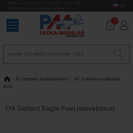
Zákaznická linka 9-18 hod.:
+420
774
CS
590 258
|
Potřebujete pomoci?
0
RC modely a příslušenství
RC traktory a nákladní
auta
1:14 Gallant Eagle Fuel (stavebnice)