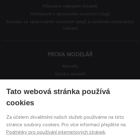
Průvodce nákupem modelů
Prohlášení o zpracování osobních údajů
Souhlas se zpracováním osobních údajů a zasíláním obchodních
sdělení
PECKA MODELÁŘ
Aktuality
Výrobci modelů
Volná místa
Kontakty
Tato webová stránka používá
Registrace
cookies
Ochrana soukromí
Nastavení cookies
Za účelem zkvalitnění našich služeb používáme na této
Facebook
stránce soubory cookies. Pro více informací přejděte na
Podmínky pro používání internetových stránek
.