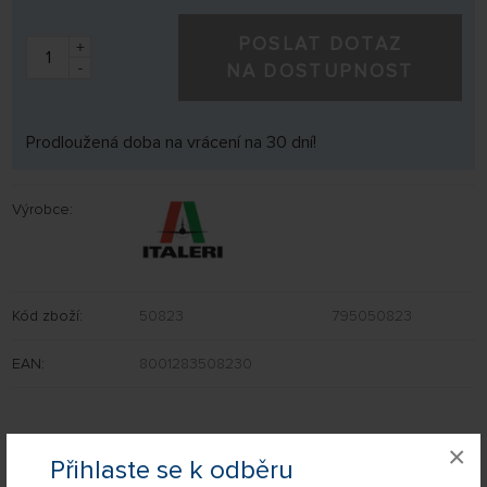
POSLAT DOTAZ
+
-
NA DOSTUPNOST
Prodloužená doba na vrácení na 30 dní!
Výrobce:
Kód zboží:
50823
795050823
EAN:
8001283508230
×
Přihlaste se k odběru
Nevíte si rady s výběrem? Nejsou Vám některé parametry jasné?