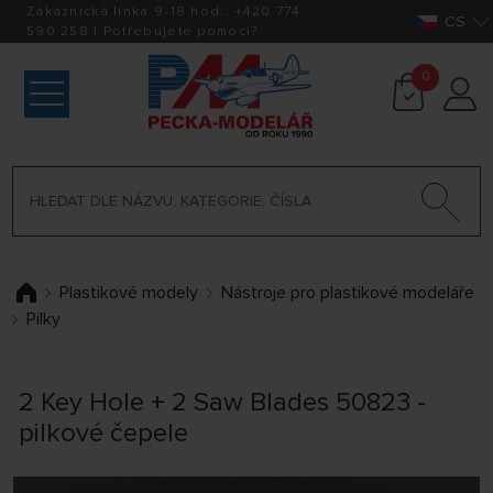
Zákaznická linka 9-18 hod.:
+420
774
CS
590 258
|
Potřebujete pomoci?
0
Plastikové modely
Nástroje pro plastikové modeláře
Pilky
2 Key Hole + 2 Saw Blades 50823 -
pilkové čepele