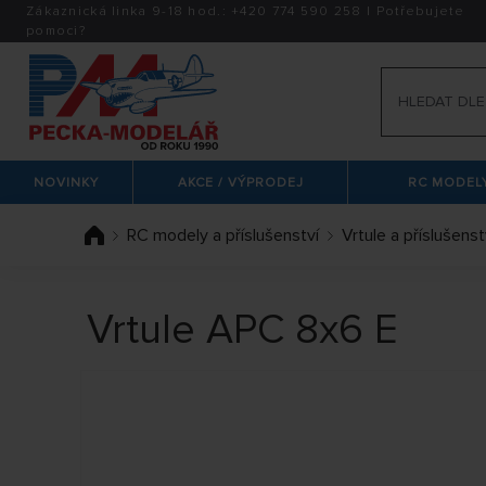
Zákaznická linka 9-18 hod.:
+420
774 590 258
|
Potřebujete
pomoci?
NOVINKY
AKCE / VÝPRODEJ
RC MODELY
RC modely a příslušenství
Vrtule a příslušenst
Vrtule APC 8x6 E