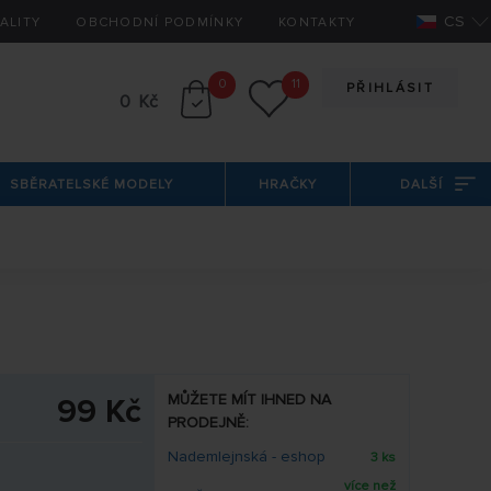
CS
ALITY
OBCHODNÍ PODMÍNKY
KONTAKTY
0
11
PŘIHLÁSIT
0 Kč
SBĚRATELSKÉ MODELY
HRAČKY
DALŠÍ
MŮŽETE MÍT IHNED NA
99 Kč
PRODEJNĚ:
Nademlejnská - eshop
3 ks
více než