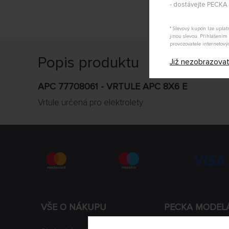
- dostávejte PECK
* Slevový kupón lze upla
jinou slevou. Přihlášení
provozovatele internetový
Popis produktu
Již nezobrazova
APC 77708061 - VRTULE APC 8X6 E
Vrtule určená pro elektrolety
VŠE O NÁKUPU
PECKA MODEL