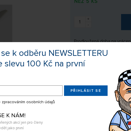
NEŽ 5 KS
+
-
Prodloužená doba na vrácení
te se k odběru NEWSLETTERU
e slevu 100 Kč na první
Výrobce:
APC
Kód zboží:
77708061
EAN:
686661080
PŘIHLÁSIT SE
 zpracováním osobních údajů
Sdílejte produkt na:
SE K NÁM!
vřených akcí jen pro členy
Nevíte si rady s výběrem? Nejso
dět jako první
my Vás s odpovědí kontaktujeme