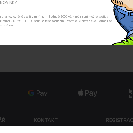
A NOVINKY
POSLAT DOTAZ
tnit na nezlevněné zboží v minimální hodnotě 2000 Kč. Kupón není možné spojit s
m k odběru NEWSLETTERU souhlasíte se zasíláním informací elektronickou formou od
ch stránek.
t
ÁŘ
KONTAKT
REGISTRA