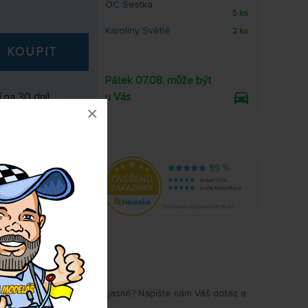
OC Šestka
5 ks
Karolíny Světlé
2 ks
KOUPIT
Pátek 07.08. může být
 na 30 dní!
u Vás
×
492
u Vám některé parametry jasné? Napište nám Váš dotaz a
.