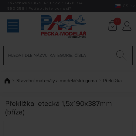
Zákaznická linka 9-18 hod.:
+420
774
CS
590 258
|
Potřebujete pomoci?
0
Stavební materiály a modelářská guma
Překližka
Překližka letecká 1,5x190x387mm
(bříza)