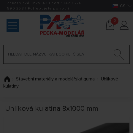
Zákaznická linka 9-18 hod.:
+420
774
CS
590 258
|
Potřebujete pomoci?
0
Stavební materiály a modelářská guma
Uhlíkové
kulatiny
Uhlíková kulatina 8x1000 mm