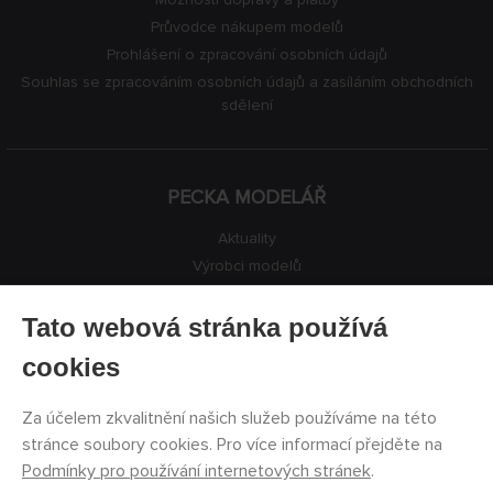
Průvodce nákupem modelů
Prohlášení o zpracování osobních údajů
Souhlas se zpracováním osobních údajů a zasíláním obchodních
sdělení
PECKA MODELÁŘ
Aktuality
Výrobci modelů
Volná místa
Kontakty
Tato webová stránka používá
Registrace
cookies
Ochrana soukromí
Nastavení cookies
Za účelem zkvalitnění našich služeb používáme na této
Facebook
stránce soubory cookies. Pro více informací přejděte na
Podmínky pro používání internetových stránek
.