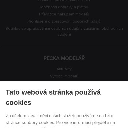
Možnosti dopravy a platby
Průvodce nákupem modelů
Prohlášení o zpracování osobních údajů
Souhlas se zpracováním osobních údajů a zasíláním obchodních
sdělení
PECKA MODELÁŘ
Aktuality
Výrobci modelů
Volná místa
Kontakty
Tato webová stránka používá
Registrace
cookies
Ochrana soukromí
Nastavení cookies
Za účelem zkvalitnění našich služeb používáme na této
Facebook
stránce soubory cookies. Pro více informací přejděte na