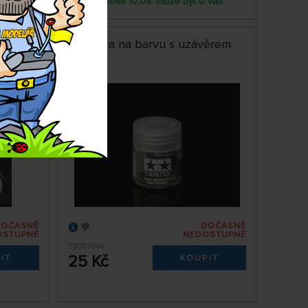
 Vás
Pondělí 10.08. může být u Vás
Lahvička na barvu s uzávěrem
(10 ml)
DOČASNĚ
DOČASNĚ
OSTUPNÉ
NEDOSTUPNÉ
79781044
25 Kč
IT
KOUPIT