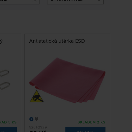
ký
Antistatická utěrka ESD
NAD 5 KS
SKLADEM 2 KS
5201-2929