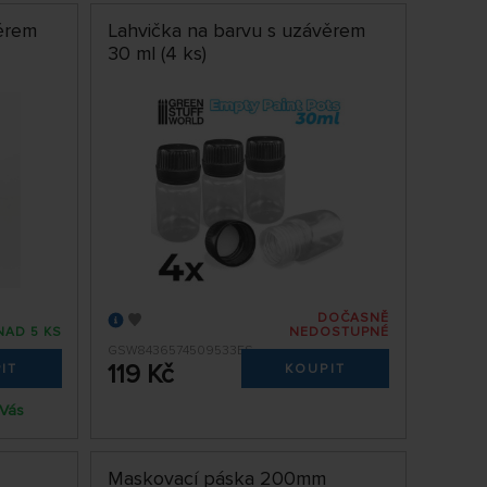
věrem
Lahvička na barvu s uzávěrem
30 ml (4 ks)
DOČASNĚ
NAD 5 KS
NEDOSTUPNÉ
GSW8436574509533ES
119 Kč
IT
KOUPIT
 Vás
Maskovací páska 200mm