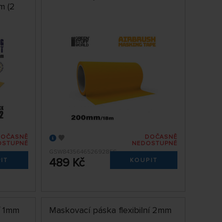
m (2
DOČASNĚ
DOČASNĚ
OSTUPNÉ
NEDOSTUPNÉ
GSW8435646526928ES
489 Kč
IT
KOUPIT
í 1mm
Maskovací páska flexibilní 2mm