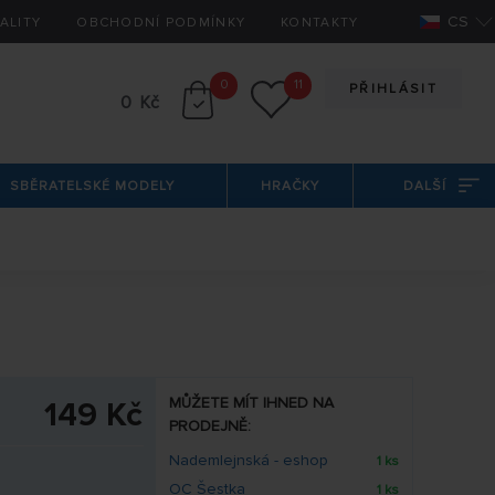
CS
ALITY
OBCHODNÍ PODMÍNKY
KONTAKTY
0
11
PŘIHLÁSIT
0 Kč
SBĚRATELSKÉ MODELY
HRAČKY
DALŠÍ
MŮŽETE MÍT IHNED NA
149 Kč
PRODEJNĚ:
Nademlejnská - eshop
1 ks
OC Šestka
1 ks