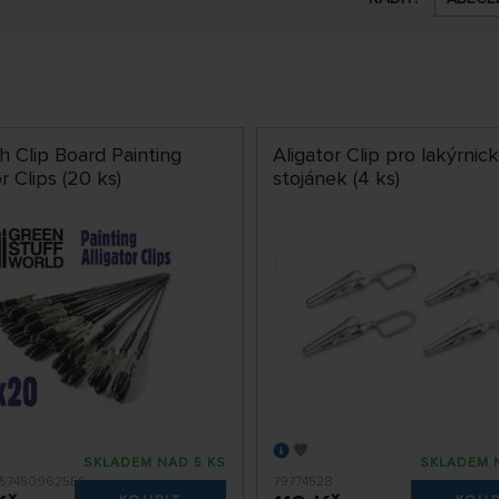
h Clip Board Painting
Aligator Clip pro lakýrnic
or Clips (20 ks)
stojánek (4 ks)
SKLADEM NAD 5 KS
SKLADEM 
574509625ES
79774528