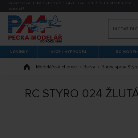
Zákaznická linka 9-18 hod.:
+420
774 590 258
|
Potřebujete
pomoci?
NOVINKY
AKCE / VÝPRODEJ
RC MODELY
Modelářská chemie
Barvy
Barvy spray Styr
RC STYRO 024 ŽLUTÁ