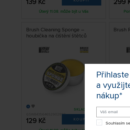
139 Kč
299 
KOUPIT
Úterý 11.08. může být u Vás
Pon
Brush Cleaning Sponge –
Brush R
houbička na čištění štětců
Přihlas
a využijt
nákup*
SKLADEM 2 KS
GSW8435646529028ES
GSW8435
129 Kč
419 K
KOUPIT
Souhlasím se