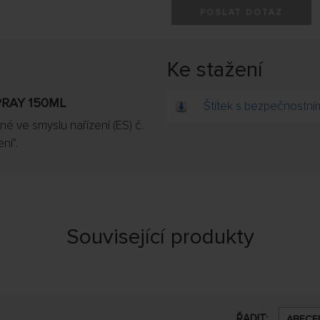
POSLAT DOTAZ
Ke stažení
PRAY 150ML
Štítek s bezpečnostní
é ve smyslu nařízení (ES) č.
ní".
Související produkty
ŘADIT:
ABECE