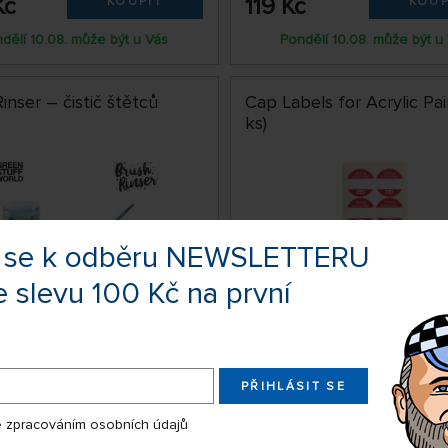
Kč
119 Kč
KOUPIT
KOUP
dělí 10.08. může být u Vás
Pondělí 10.08. může být u
inser – čistič štětců
Cap Labels for Acrylic Pai
ks)
te se k odběru NEWSLETTERU
e slevu 100 Kč na první
SKLADEM 3 KS
SKLA
PŘIHLÁSIT SE
646506234ES
79787197
č
29 Kč
KOUPIT
KOUP
 zpracováním osobních údajů