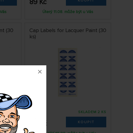
89 Kč
IT
KOUPIT
 Vás
Úterý 11.08. může být u Vás
nt (30
Cap Labels for Lacquer Paint (30
ks)
×
DEM 1 KS
SKLADEM 2 KS
79787196
29 Kč
IT
KOUPIT