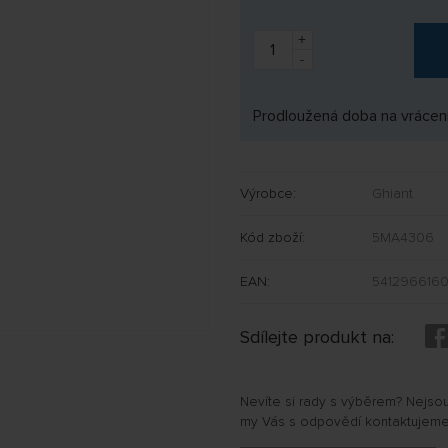
+
-
Prodloužená doba na vrácení
Výrobce:
Ghiant
Kód zboží:
5MA4306
EAN:
541296616
Sdílejte produkt na:
Nevíte si rady s výběrem? Nejso
my Vás s odpovědí kontaktujeme