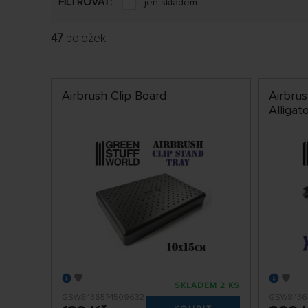
FILTROVAT:
jen skladem
47
položek
Airbrush Clip Board
Airbrus
Alligat
SKLADEM 2 KS
GSW8436574509632
GSW8436