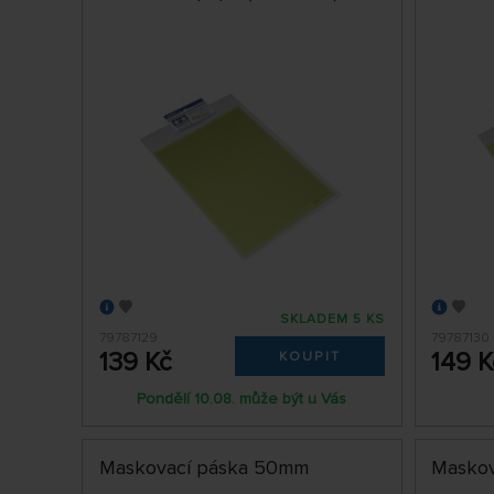
SKLADEM 5 KS
79787129
79787130
139 Kč
149 K
KOUPIT
Pondělí 10.08. může být u Vás
Maskovací páska 50mm
Maskov