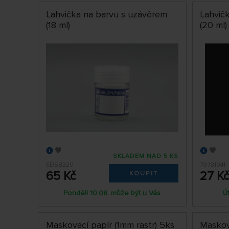
Lahvička na barvu s uzávěrem
Lahvič
(18 ml)
(20 ml)
SKLADEM NAD 5 KS
EDSB220
79781041
65 Kč
27 K
KOUPIT
Pondělí 10.08. může být u Vás
Ú
Maskovací papír (1mm rastr) 5ks
Maskova