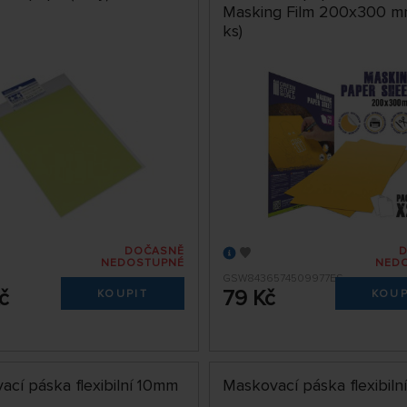
Masking Film 200x300 m
ks)
DOČASNĚ
NEDOSTUPNÉ
NED
GSW8436574509977ES
č
79 Kč
KOUPIT
KOUP
ací páska flexibilní 10mm
Maskovací páska flexibiln