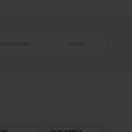
mi informacemi
30.11.2017
DNĚ
64 NA STRÁNCE