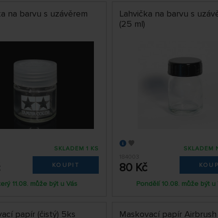
ka na barvu s uzávěrem
Lahvička na barvu s uzá
(25 ml)
SKLADEM 1 KS
SKLADEM 
184003
č
80 Kč
KOUPIT
KOUP
terý 11.08. může být u Vás
Pondělí 10.08. může být u
cí papír (čistý) 5ks
Maskovací papír Airbrush