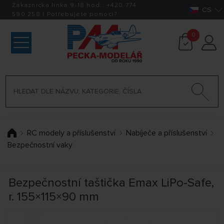
Zákaznická linka 9-18 hod.:
+420
774
CS
590 258
|
Potřebujete pomoci?
0
RC modely a příslušenství
Nabíječe a příslušenství
Bezpečnostní vaky
Bezpečnostní taštička Emax LiPo-Safe,
r. 155×115×90 mm