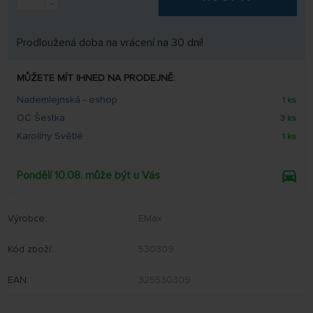
-
Prodloužená doba na vrácení na 30 dní!
MŮŽETE MÍT IHNED NA PRODEJNĚ:
Nademlejnská - eshop
1 ks
OC Šestka
3 ks
Karolíny Světlé
1 ks
Pondělí 10.08. může být u Vás
Výrobce:
EMax
Kód zboží:
530309
EAN:
325530309