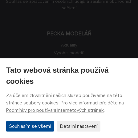
Souhlas se zpracováním osobních údajů a zasíláním obchodních
sdělení
PECKA MODELÁŘ
Aktuality
Výrobci modelů
Volná místa
Kontakty
Tato webová stránka používá
Registrace
cookies
Ochrana soukromí
Nastavení cookies
Za účelem zkvalitnění našich služeb používáme na této
Facebook
stránce soubory cookies. Pro více informací přejděte na
Podmínky pro používání internetových stránek
.
©
PECKA MODELÁŘ s.r.o.
2011 - 2026. Všechna práva
Souhlasím se všemi
Detailní nastavení
vyhrazena