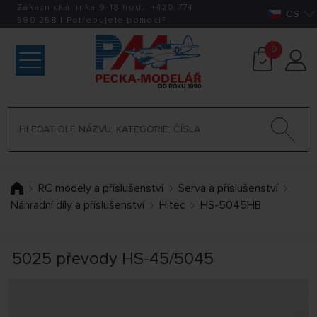
Zákaznická linka 9-18 hod.:
+420
774
CS
590 258
|
Potřebujete pomoci?
0
RC modely a příslušenství
Serva a příslušenství
Náhradní díly a příslušenství
Hitec
HS-5045HB
5025 převody HS-45/5045