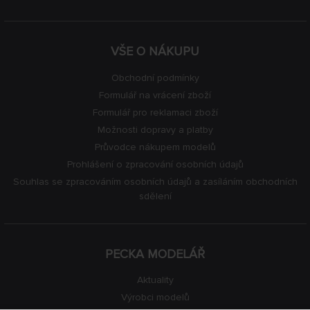
VŠE O NÁKUPU
Obchodní podmínky
Formulář na vrácení zboží
Formulář pro reklamaci zboží
Možnosti dopravy a platby
Průvodce nákupem modelů
Prohlášení o zpracování osobních údajů
Souhlas se zpracováním osobních údajů a zasíláním obchodních
sdělení
PECKA MODELÁŘ
Aktuality
Výrobci modelů