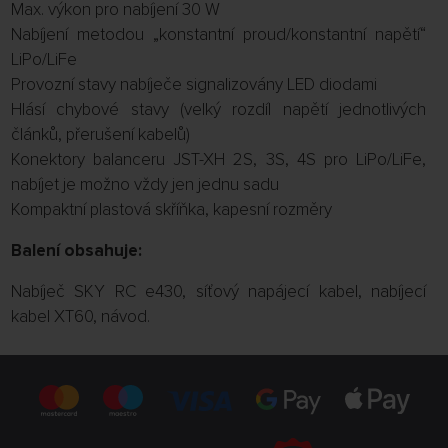
Max. výkon pro nabíjení 30 W
Nabíjení metodou „konstantní proud/konstantní napětí“
LiPo/LiFe
Provozní stavy nabíječe signalizovány LED diodami
Hlásí chybové stavy (velký rozdíl napětí jednotlivých
článků, přerušení kabelů)
Konektory balanceru JST-XH 2S, 3S, 4S pro LiPo/LiFe,
nabíjet je možno vždy jen jednu sadu
Kompaktní plastová skříňka, kapesní rozměry
Balení obsahuje:
Nabíječ SKY RC e430, síťový napájecí kabel, nabíjecí
kabel XT60, návod.