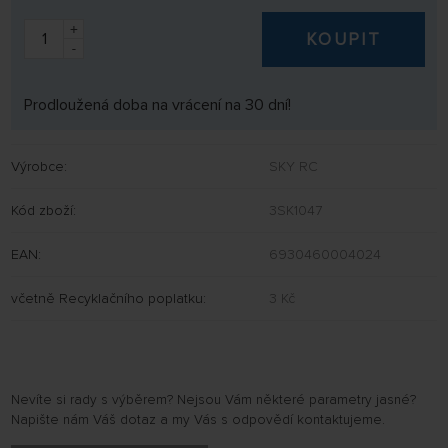
+
KOUPIT
-
Prodloužená doba na vrácení na 30 dní!
Výrobce:
SKY RC
Kód zboží:
3SK1047
EAN:
6930460004024
včetně Recyklačního poplatku:
3 Kč
Nevíte si rady s výběrem? Nejsou Vám některé parametry jasné?
Napište nám Váš dotaz a my Vás s odpovědí kontaktujeme.