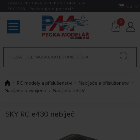
Zákaznická linka 9-18 hod.:
+420
774
CS
590 258
|
Potřebujete pomoci?
0
RC modely a příslušenství
Nabíječe a příslušenství
Nabíječe a vybíječe
Nabíječe 230V
SKY RC e430 nabíječ