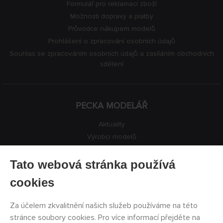
Formulář pro reklamaci zboží
Možnosti dopravy a platby
Průvodce nákupem modelů
Prohlášení o zpracování osobních údajů
Souhlas se zpracováním osobních údajů a zasíláním obchodních
sdělení
PECKA MODELÁŘ
Aktuality
Výrobci modelů
Volná místa
Kontakty
Tato webová stránka používá
Registrace
cookies
Ochrana soukromí
Nastavení cookies
Za účelem zkvalitnění našich služeb používáme na této
Facebook
stránce soubory cookies. Pro více informací přejděte na