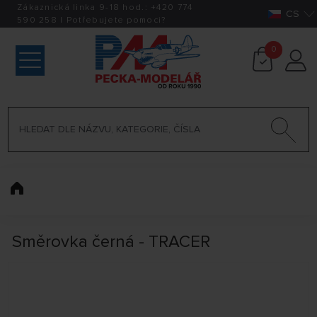
Zákaznická linka 9-18 hod.:
+420
774
CS
590 258
|
Potřebujete pomoci?
0
Směrovka černá - TRACER