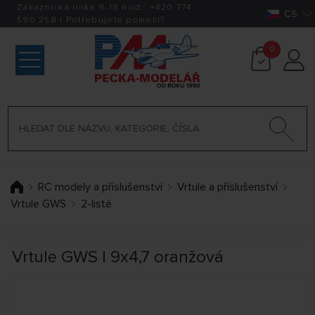
Zákaznická linka 9-18 hod.:
+420
774
CS
590 258
|
Potřebujete pomoci?
0
RC modely a příslušenství
Vrtule a příslušenství
Vrtule GWS
2-listé
Vrtule GWS I 9x4,7 oranžová