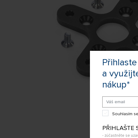
Přihlas
a využijt
nákup*
Souhlasím se
PŘIHLAŠTE 
- zúčastněte se uza