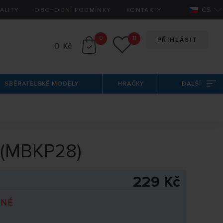
CS
ALITY
OBCHODNÍ PODMÍNKY
KONTAKTY
0
11
PŘIHLÁSIT
0 Kč
SBĚRATELSKÉ MODELY
HRAČKY
DALŠÍ
) (MBKP28)
229 Kč
PNÉ