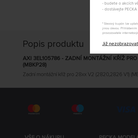
- budete o akcích vě
- dostávejte PECK
* Slevový kupón lze upla
jinou slevou. Přihlášení
provozovatele internetový
Popis produktu
Již nezobrazova
AXI 3EL105786 - ZADNÍ MONTÁŽNÍ KŘÍŽ PRO 
(MBKP28)
Zadní montážní kříž pro 28xx V2 (2820,2826 V1) (M
VŠE O NÁKUPU
PECKA MODEL