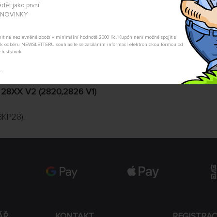
dět jako první
hlídací pes Vám dá vědět.
A NOVINKY
POSLAT DOTAZ
tnit na nezlevněné zboží v minimální hodnotě 2000 Kč. Kupón není možné spojit s
m k odběru NEWSLETTERU souhlasíte se zasíláním informací elektronickou formou od
ch stránek.
t
28XX V2 (2820,2826 V1)
BKP28).
ÁŘ
KONTAKT
REGISTRA