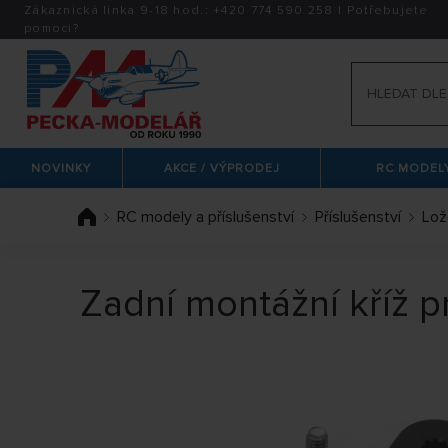
Zákaznická linka 9-18 hod.:
+420
774 590 258
|
Potřebujete
pomoci?
NOVINKY
AKCE / VÝPRODEJ
RC MODELY
RC modely a příslušenství
Příslušenství
Lož
Zadní montážní kříž 