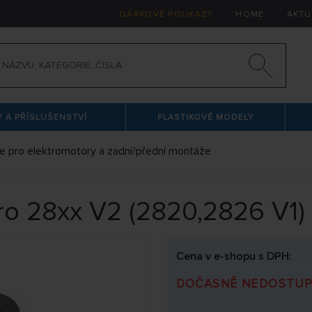
DÁRKOVÉ POUKAZY
HOME
AKTU
 A PŘÍSLUŠENSTVÍ
PLASTIKOVÉ MODELY
e pro elektromotory a zadní/přední montáže
pro 28xx V2 (2820,2826 V1
Cena v e-shopu s DPH:
DOČASNĚ NEDOSTU