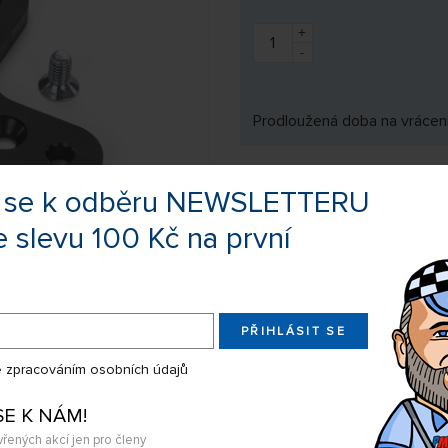
+
-
Prodloužená doba na vrácení
te se k odběru NEWSLETTERU
Výrobce:
AXI
e slevu 100 Kč na první
Kód zboží:
3EL105786
EAN:
989050002
PŘIHLÁSIT SE
Sdílejte produkt na:
 zpracováním osobních údajů
Nevíte si rady s výběrem? Nejso
SE K NÁM!
my Vás s odpovědí kontaktujeme
vřených akcí jen pro členy
Chcete dostat upozornění ve chvíl