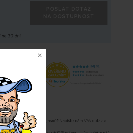
POSLAT DOTAZ
NA DOSTUPNOST
 na 30 dní!
×
8267
u Vám některé parametry jasné? Napište nám Váš dotaz a
.
i, kdy produkt bude k dispozici? Stačí vyplnit formulář a náš