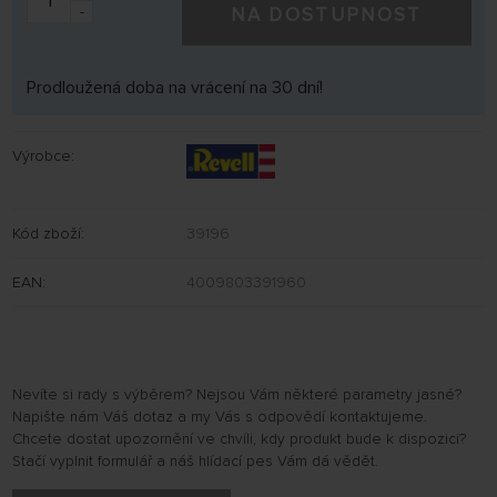
-
NA DOSTUPNOST
Prodloužená doba na vrácení na 30 dní!
Výrobce:
Kód zboží:
39196
EAN:
4009803391960
Nevíte si rady s výběrem? Nejsou Vám některé parametry jasné?
Napište nám Váš dotaz a my Vás s odpovědí kontaktujeme.
Chcete dostat upozornění ve chvíli, kdy produkt bude k dispozici?
Stačí vyplnit formulář a náš hlídací pes Vám dá vědět.