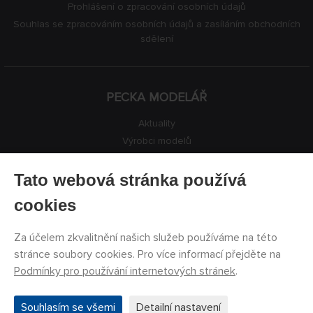
Prohlášení o zpracování osobních údajů
Souhlas se zpracováním osobních údajů a zasíláním obchodních
sdělení
PECKA MODELÁŘ
Aktuality
Výrobci modelů
Volná místa
Kontakty
Tato webová stránka používá
Registrace
cookies
Ochrana soukromí
Nastavení cookies
Za účelem zkvalitnění našich služeb používáme na této
Facebook
stránce soubory cookies. Pro více informací přejděte na
Podmínky pro používání internetových stránek
.
©
PECKA MODELÁŘ s.r.o.
2011 - 2026. Všechna práva
Souhlasím se všemi
Detailní nastavení