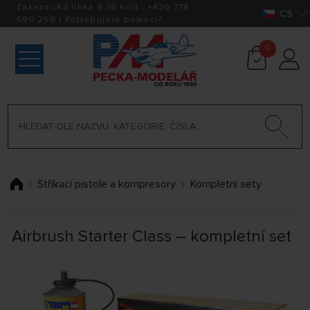
Zákaznická linka 9-18 hod.:
+420
774
CS
590 258
|
Potřebujete pomoci?
0
Stříkací pistole a kompresory
Kompletní sety
Airbrush Starter Class – kompletní set