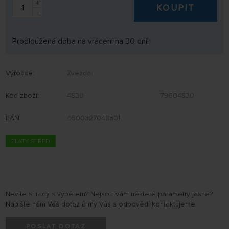
+
KOUPIT
-
Prodloužená doba na vrácení na 30 dní!
Výrobce:
Zvezda
Kód zboží:
4830
79604830
EAN:
4600327048301
ZLATÝ STŘED
Nevíte si rady s výběrem? Nejsou Vám některé parametry jasné?
Napište nám Váš dotaz a my Vás s odpovědí kontaktujeme.
POSLAT DOTAZ