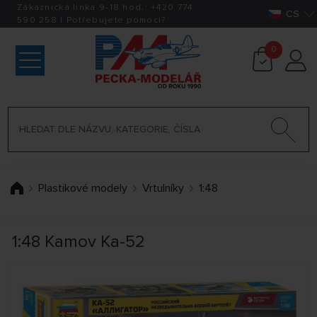
Zákaznická linka 9-18 hod.:
+420
774
CS
590 258
|
Potřebujete pomoci?
0
Plastikové modely
Vrtulníky
1:48
1:48 Kamov Ka-52