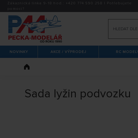
Zákaznická linka 9-18 hod.:
+420
774 590 258
|
Potřebujete
pomoci?
NOVINKY
AKCE / VÝPRODEJ
RC MODELY
Sada lyžin podvozku