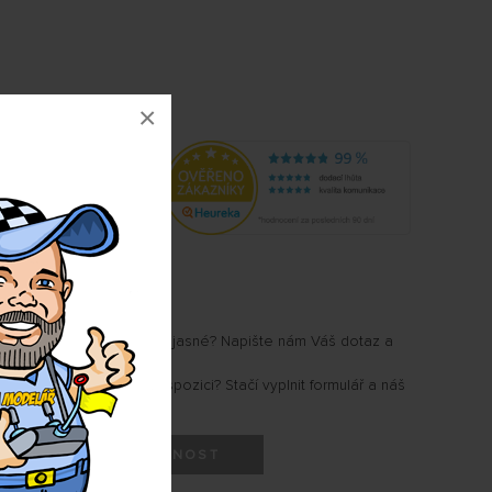
×
2710
u Vám některé parametry jasné? Napište nám Váš dotaz a
.
i, kdy produkt bude k dispozici? Stačí vyplnit formulář a náš
HLÍDAT DOSTUPNOST