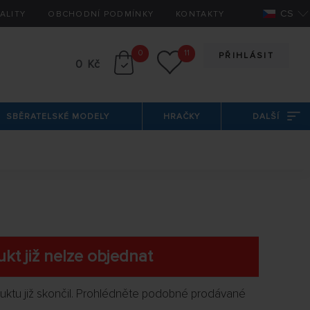
CS
ALITY
OBCHODNÍ PODMÍNKY
KONTAKTY
0
11
PŘIHLÁSIT
0 Kč
SBĚRATELSKÉ MODELY
HRAČKY
DALŠÍ
kt již nelze objednat
oduktu již skončil. Prohlédněte podobné prodávané