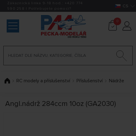
Zákaznická linka 9-18 hod.:
+420
774
CS
590 258
|
Potřebujete pomoci?
0
RC modely a příslušenství
Příslušenství
Nádrže
Angl.nádrž 284ccm 10oz (GA2030)