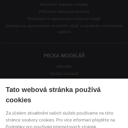
Možnosti dopravy a platby
Průvodce nákupem modelů
Prohlášení o zpracování osobních údajů
Souhlas se zpracováním osobních údajů a zasíláním obchodních
sdělení
PECKA MODELÁŘ
Aktuality
Výrobci modelů
Volná místa
Kontakty
Tato webová stránka používá
Registrace
cookies
Ochrana soukromí
Nastavení cookies
Za účelem zkvalitnění našich služeb používáme na této
Facebook
stránce soubory cookies. Pro více informací přejděte na
Podmínky pro používání internetových stránek
.