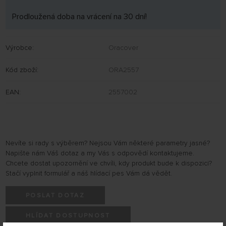
Prodloužená doba na vrácení na 30 dní!
Výrobce:
Oracover
Kód zboží:
ORA2557
EAN:
2557002
Nevíte si rady s výběrem? Nejsou Vám některé parametry jasné?
Napište nám Váš dotaz a my Vás s odpovědí kontaktujeme.
Chcete dostat upozornění ve chvíli, kdy produkt bude k dispozici?
Stačí vyplnit formulář a náš hlídací pes Vám dá vědět.
POSLAT DOTAZ
HLÍDAT DOSTUPNOST