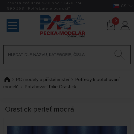
Zákaznická linka 9-18 hod.:
+420
774
CS
590 258
|
Potřebujete pomoci?
0
RC modely a příslušenství
Potřeby k potahování
modelů
Potahovací folie Orastick
Orastick perleť modrá