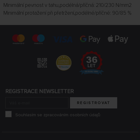
Minimální pevnost v tahu,podélná/příčná: 210/230 N/mm2
Minimální protažení při přetržení,podélné/příčné: 90/85 %
REGISTRACE NEWSLETTER
REGISTROVAT
Souhlasím se zpracováním osobních údajů