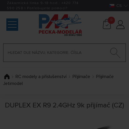
Zákaznická linka 9-18 hod.:
+420
774
CS
590 258
|
Potřebujete pomoci?
0
RC modely a příslušenství
Přijímače
Přijímače
Jetimodel
DUPLEX EX R9 2.4GHz 9k přijímač (CZ)