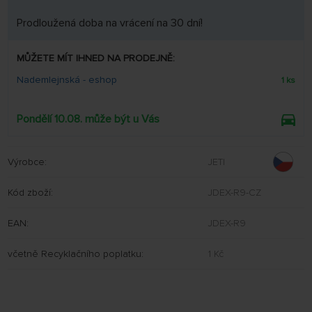
Prodloužená doba na vrácení na 30 dní!
MŮŽETE MÍT IHNED NA PRODEJNĚ:
Nademlejnská - eshop
1 ks
Pondělí 10.08. může být u Vás
Výrobce:
JETI
Kód zboží:
JDEX-R9-CZ
EAN:
JDEX-R9
včetně Recyklačního poplatku:
1 Kč