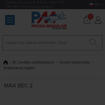
Zákaznická linka 9-18 hod.:
+420
774
CS
590 258
|
Potřebujete pomoci?
0
RC modely a příslušenství
Ostatní elektronika
Stabilizátory napětí
MAX BEC 2