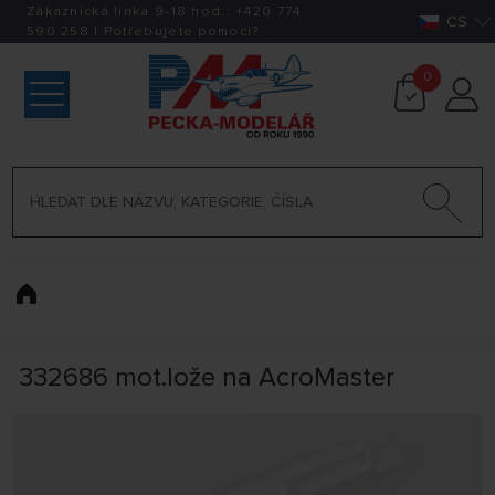
Zákaznická linka 9-18 hod.:
+420
774
CS
590 258
|
Potřebujete pomoci?
0
332686 mot.lože na AcroMaster