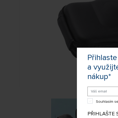
Přihlas
a využijt
nákup*
Souhlasím se
PŘIHLAŠTE 