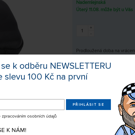
Nademlejnská
Úterý 11.08. může být u Vás
+
-
Prodloužená doba na vrácení
te se k odběru NEWSLETTERU
e slevu 100 Kč na první
Výrobce:
STABLECA
Kód zboží:
1INST134
EAN:
859645001
PŘIHLÁSIT SE
 zpracováním osobních údajů
Sdílejte produkt na:
SE K NÁM!