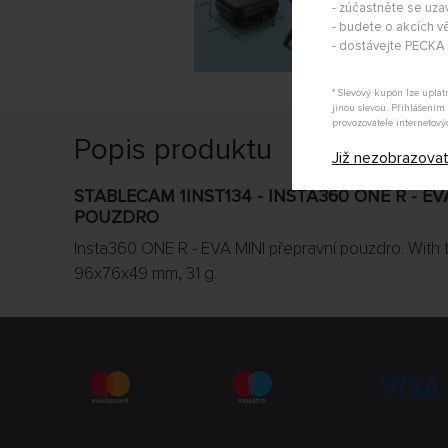
- zúčastněte se uza
- budete o akcích vě
- dostávejte PECK
* Slevový kupón lze upla
jinou slevou. Přihlášení
provozovatele internetový
Popis produktu
Již nezobrazova
STABLECAM 1INST134 - INSTA360 ONE R - E
POUZDRO
Insta360 ONE R - EVA MINI přepravní pouzdro. With 
96x76x49 mm, 31 g.