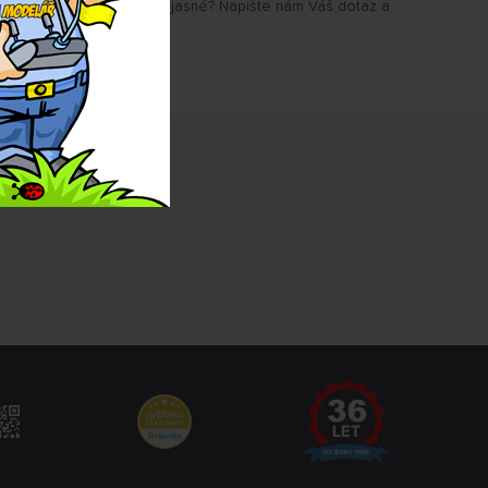
u Vám některé parametry jasné? Napište nám Váš dotaz a
.