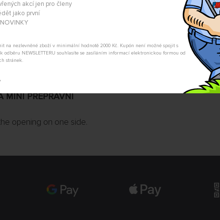
Nevíte si rady s výběrem? Nejso
vřených akcí jen pro členy
my Vás s odpovědí kontaktujeme
dět jako první
A NOVINKY
POSLAT DOTAZ
tnit na nezlevněné zboží v minimální hodnotě 2000 Kč. Kupón není možné spojit s
m k odběru NEWSLETTERU souhlasíte se zasíláním informací elektronickou formou od
ch stránek.
t
VA MINI PŘEPRAVNÍ
the opening on one side.