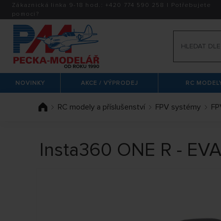
Zákaznická linka 9-18 hod.:
+420
774 590 258
|
Potřebujete
pomoci?
NOVINKY
AKCE / VÝPRODEJ
RC MODELY
RC modely a příslušenství
FPV systémy
FP
Insta360 ONE R - EVA