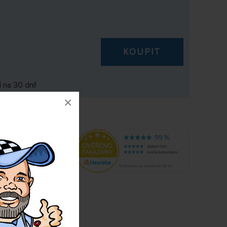
KOUPIT
 na 30 dní!
×
M
1793