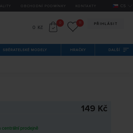
CS
ALITY
OBCHODNÍ PODMÍNKY
KONTAKTY
0
11
PŘIHLÁSIT
0 Kč
SBĚRATELSKÉ MODELY
HRAČKY
DALŠÍ
149 Kč
 centrální prodejně