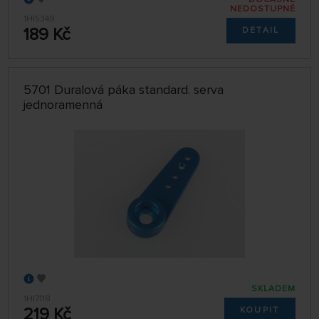
NEDOSTUPNÉ
1HI5349
189 Kč
DETAIL
5701 Duralová páka standard. serva
jednoramenná
SKLADEM
1HI7118
219 Kč
KOUPIT