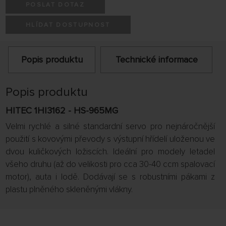
POSLAT DOTAZ
HLÍDAT DOSTUPNOST
Popis produktu
Technické informace
Popis produktu
HITEC 1HI3162 - HS-965MG
Velmi rychlé a silné standardní servo pro nejnáročnější
použití s kovovými převody s výstupní hřídelí uloženou ve
dvou kuličkových ložiscích. Ideální pro modely letadel
všeho druhu (až do velikosti pro cca 30-40 ccm spalovací
motor), auta i lodě. Dodávají se s robustními pákami z
plastu plněného skleněnými vlákny.