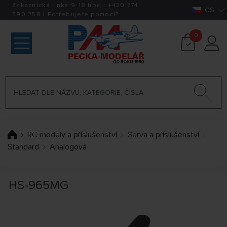
Zákaznická linka 9-18 hod.:
+420
774
CS
590 258
|
Potřebujete pomoci?
0
RC modely a příslušenství
Serva a příslušenství
Standard
Analogová
HS-965MG