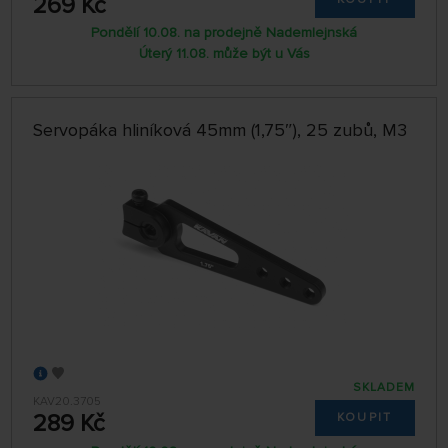
269 Kč
Pondělí 10.08. na prodejně Nademlejnská
Úterý 11.08. může být u Vás
Servopáka hliníková 45mm (1,75″), 25 zubů, M3
SKLADEM
KAV20.3705
289 Kč
KOUPIT