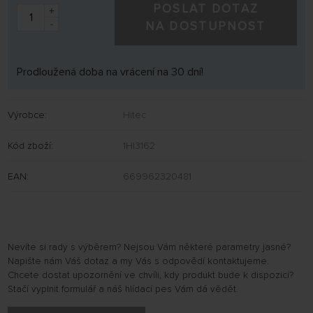
POSLAT DOTAZ
+
-
NA DOSTUPNOST
Prodloužená doba na vrácení na 30 dní!
Výrobce:
Hitec
Kód zboží:
1HI3162
EAN:
669962320481
Nevíte si rady s výběrem? Nejsou Vám některé parametry jasné?
Napište nám Váš dotaz a my Vás s odpovědí kontaktujeme.
Chcete dostat upozornění ve chvíli, kdy produkt bude k dispozici?
Stačí vyplnit formulář a náš hlídací pes Vám dá vědět.