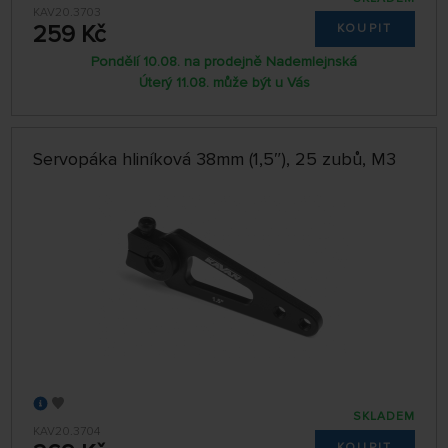
KAV20.3703
259 Kč
KOUPIT
Pondělí 10.08. na prodejně Nademlejnská
Úterý 11.08. může být u Vás
Servopáka hliníková 38mm (1,5″), 25 zubů, M3
SKLADEM
KAV20.3704
KOUPIT