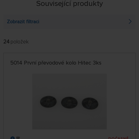
Související produkty
Zobrazit filtraci
24
položek
FILTROVAT:
ŘADIT:
ABECEDNĚ
jen skladem
5014 První převodové kolo Hitec 3ks
64 NA STRÁNCE
DOČASNĚ