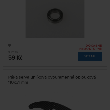
DOČASNĚ
NEDOSTUPNÉ
1HI7170
59 Kč
DETAIL
Páka serva uhlíková dvouramenná oblouková
110x31 mm