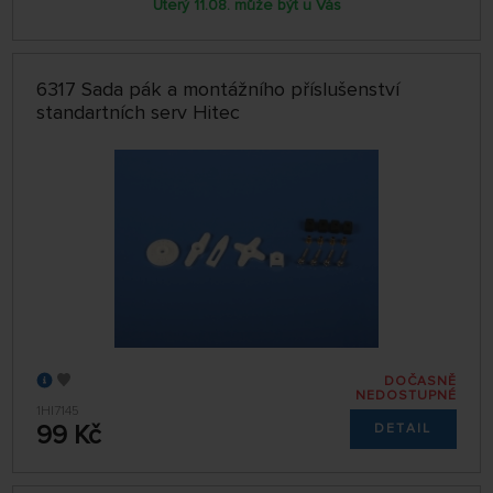
Úterý 11.08. může být u Vás
6317 Sada pák a montážního příslušenství
standartních serv Hitec
DOČASNĚ
NEDOSTUPNÉ
1HI7145
99 Kč
DETAIL