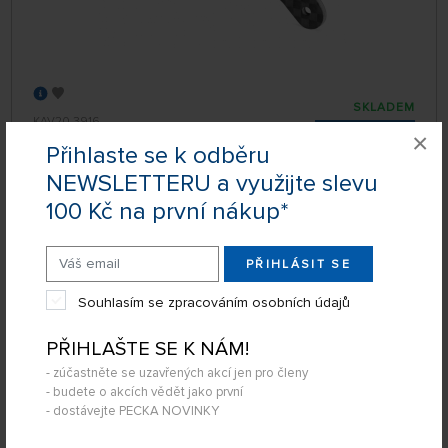
SKLADEM
KAV20.3916
×
69 Kč
KOUPIT
Přihlaste se k odběru
Pondělí 10.08. na prodejně Nademlejnská
NEWSLETTERU a využijte slevu
Úterý 11.08. může být u Vás
100 Kč na první nákup*
PŘIHLÁSIT SE
Servo páka hliníková 25mm (1″), 25 zubů, M3
Souhlasím se zpracováním osobních údajů
PŘIHLAŠTE SE K NÁM!
- zúčastněte se uzavřených akcí jen pro členy
- budete o akcích vědět jako první
- dostávejte PECKA NOVINKY