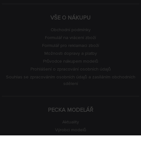
VŠE O NÁKUPU
Obchodní podmínky
Formulář na vrácení zboží
Formulář pro reklamaci zboží
Možnosti dopravy a platby
Průvodce nákupem modelů
Prohlášení o zpracování osobních údajů
Souhlas se zpracováním osobních údajů a zasíláním obchodních
sdělení
PECKA MODELÁŘ
Aktuality
Výrobci modelů
Volná místa